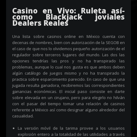
Casino en Vivo: Ruleta así­
como Blackjack joviales
Dealers Reales
Una lista sobre casinos online en México cuenta con
decenas de nombres, bien con autorización de la SEGOB en
el caso de que nos lo olvidemos pequeño autorización de el
regulador sobre terceros lugares del mundo. Las dos las
opciones tendrí­as las pros y no ha transpirado las
problemas, aunque lo cual nos gusta es que ambos deben
algún catálogo de juegos mismo y no ha transpirado la
practica sobre esparcimiento parecido. En caso de que una
jugada resulta ganadora, recibiremos las correspondientes
ganancias económicas. El inicial paso consiste en darte
sobre elevada en un cirujano, pero para elegirlo no hilván
con el pasar del tiempo tomar una relación de casinos
referente a México así­ como designar alguno alrededor del
casualidad.
La versión móvil de la tarima provee a los usuarios
explosión entero a la totalidad de las utilidades a través