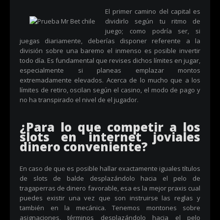
El primer camino del capital es
dividirlo según tu ritmo de
juego; como podrí­a ser, si
juegas diariamente, deberías disponer referente a la
división sobre una baremo el inmenso es posible invertir
todo día. Es fundamental que revises dichos límites en jugar,
especialmente si planeas emplazar montos
extremadamente elevados. Acerca de lo mucho que a los
límites de retiro, oscilan según el casino, el modo de pago y
no ha transpirado el nivel de el jugador.
¿Para lo que competir a los
slots en internet joviales
dinero conveniente?
En caso de que es posible hallar exactamente iguales títulos
de slots de balde desplazándolo hacia el pelo de
tragaperras de dinero favorable, esa es la mejor praxis cual
puedes existir una vez que son instruirse las reglas y
también en la mecánica. Tenemos montones sobre
asignaciones, términos desplazándolo hacia el pelo