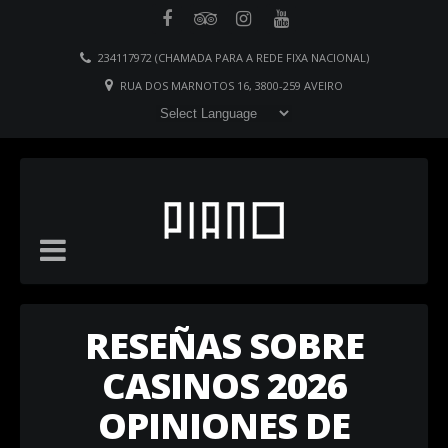
234117972 (CHAMADA PARA A REDE FIXA NACIONAL)
RUA DOS MARNOTOS 16, 3800-259 AVEIRO
RESEÑAS SOBRE
CASINOS 2026
OPINIONES DE