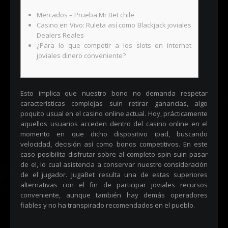
Mercados – Prueba Mr Bet chile
Casino en Vivo: Ruleta así­ como Blackjack joviales
Dealers Reales
¿Para lo que competir a los slots en internet
joviales dinero conveniente?
Esto implica que nuestro bono no demanda respetar
características complejas suin retirar ganancias, algo
poquito usual en el casino online actual. Hoy, prácticamente
aquellos usuarios acceden dentro del casino online en el
momento en que dicho dispositivo ipad, buscando
velocidad, decisión así­ como bonos competitivos. En este
caso posibilita disfrutar sobre al completo spin suin pasar
de el, lo cual asistencia a conservar nuestro consideración
de el jugador.
JugaBet resulta una de estas superiores
alternativas con el fin de participar joviales recursos
conveniente, aunque también hay demás operadores
fiables y no ha transpirado recomendados en el pueblo.