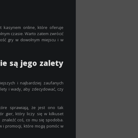
st kasynem online, które oferuje
lnym czasie. Warto zatem zwrócić
wość gry w dowolnym miejscu i w
ie są jego zalety
iejszych i najbardziej zaufanych
lety i wady, aby zdecydować, czy
tóre sprawiają, że jest ono tak
 gier, który liczy się w kilkuset
 znaleźć coś, co mu się spodoba.
 i promocji, które mogą pomóc w