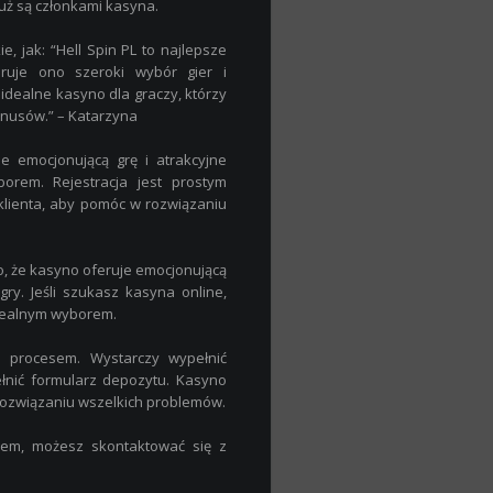
już są członkami kasyna.
, jak: “Hell Spin PL to najlepsze
eruje ono szeroki wybór gier i
o idealne kasyno dla graczy, którzy
onusów.” – Katarzyna
je emocjonującą grę i atrakcyjne
orem. Rejestracja jest prostym
klienta, aby pomóc w rozwiązaniu
to, że kasyno oferuje emocjonującą
ry. Jeśli szukasz kasyna online,
 idealnym wyborem.
m procesem. Wystarczy wypełnić
ełnić formularz depozytu. Kasyno
rozwiązaniu wszelkich problemów.
blem, możesz skontaktować się z