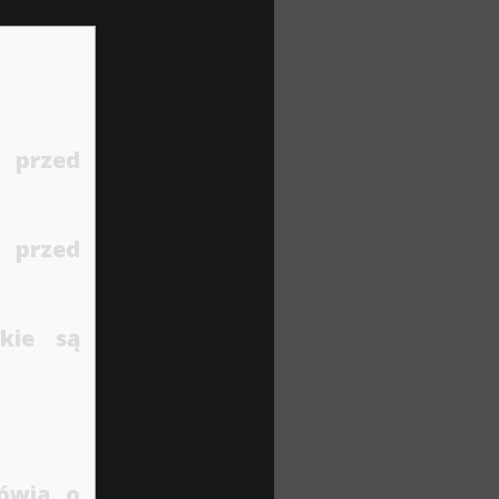
 przed
 przed
kie są
ówią o