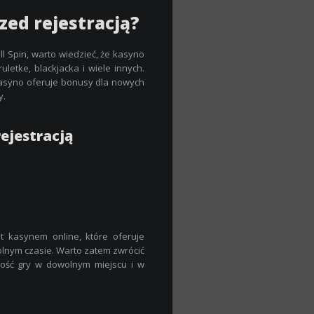
zed rejestracją?
l Spin, warto wiedzieć, że kasyno
ruletke, blackjacka i wiele innych.
kasyno oferuje bonusy dla nowych
y.
ejestracją
st kasynem online, które oferuje
lnym czasie. Warto zatem zwrócić
wość gry w dowolnym miejscu i w