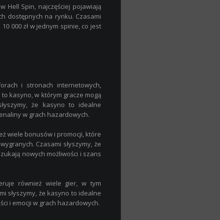
w Hell Spin, najczęściej pojawiają
ych dostępnych na rynku. Czasami
0 000 zł w jednym spinie, co jest
forach i stronach internetowych,
pin to kasyno, w którym gracze mogą
łyszymy, że kasyno to idealne
drenaliny w grach hazardowych.
eż wiele bonusów i promocji, które
wygranych. Czasami słyszymy, że
 szukają nowych możliwości i szans
eruje również wiele gier, w tym
ami słyszymy, że kasyno to idealne
ości i emocji w grach hazardowych.