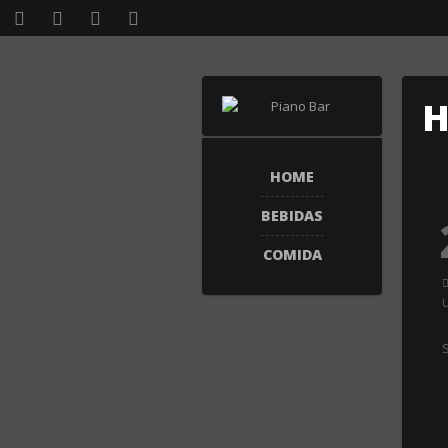
H
HOME
BEBIDAS
COMIDA