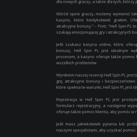
dla nowych graczy, a także dla tych, którzy 
Wśród opinii graczy, możemy wymienić takie
kasyno, które kiedykolwiek grałem. Of
atrakcyjne bonusy.” – Piotr, “Hell Spin PL t
szukają emocjonującej gry i atrakcyjnych b
Jeśli szukasz kasyna online, które oferu
bonusy, Hell Spin PL jest idealnym wyb
procesem, a kasyno oferuje także pomoc 
wszelkich problemów.
Wynikiem naszej recenzji Hell Spin PL jest 
grę, atrakcyjne bonusy i bezpieczeństwo g
które spełnia te warunki, Hell Spin PL jest
Rejestracja w Hell Spin PL jest prosty
formularz rejestracyjny, a następnie wyp
oferuje także pomoc klienta, aby pomóc w 
Jeśli masz jakiekolwiek pytania lub pro
naszymi specjalistami, aby uzyskać pomoc.