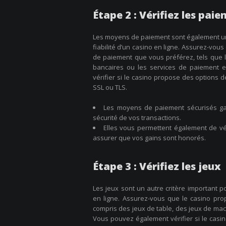
Étape 2 : Vérifiez les pai
Les moyens de paiement sont également un 
fiabilité d’un casino en ligne. Assurez-vou
de paiement que vous préférez, tels que le
bancaires ou les services de paiement 
vérifier si le casino propose des options 
SSL ou TLS.
Les moyens de paiement sécurisés gara
sécurité de vos transactions.
Elles vous permettent également de vér
assurer que vos gains sont honorés.
Étape 3 : Vérifiez les jeux
Les jeux sont un autre critère important po
en ligne. Assurez-vous que le casino prop
compris des jeux de table, des jeux de mac
Vous pouvez également vérifier si le casin