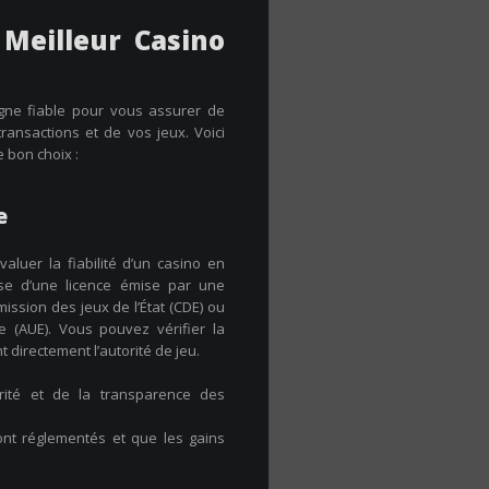
Meilleur Casino
ligne fiable pour vous assurer de
transactions et de vos jeux. Voici
 bon choix :
e
valuer la fiabilité d’un casino en
ose d’une licence émise par une
ission des jeux de l’État (CDE) ou
e (AUE). Vous pouvez vérifier la
t directement l’autorité de jeu.
rité et de la transparence des
ont réglementés et que les gains