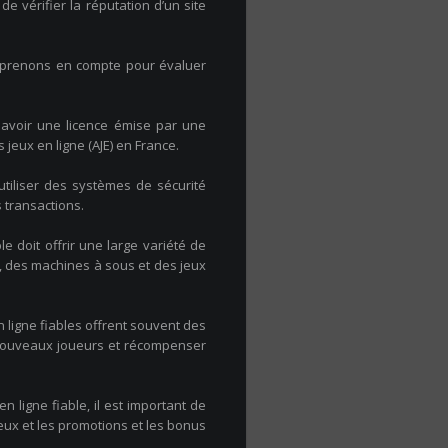
de vérifier la réputation d’un site
s prenons en compte pour évaluer
t avoir une licence émise par une
 jeux en ligne (AJE) en France.
 utiliser des systèmes de sécurité
 transactions.
le doit offrir une large variété de
e, des machines à sous et des jeux
n ligne fiables offrent souvent des
 nouveaux joueurs et récompenser
n ligne fiable, il est important de
e jeux et les promotions et les bonus