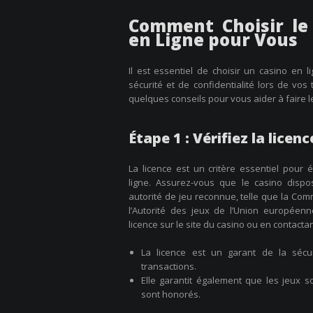
Comment Choisir le 
en Ligne pour Vous
Il est essentiel de choisir un casino en 
sécurité et de confidentialité lors de vos 
quelques conseils pour vous aider à faire le
Étape 1 : Vérifiez la licenc
La licence est un critère essentiel pour é
ligne. Assurez-vous que le casino disp
autorité de jeu reconnue, telle que la Comm
l’Autorité des jeux de l’Union européenn
licence sur le site du casino ou en contactan
La licence est un garant de la sécu
transactions.
Elle garantit également que les jeux s
sont honorés.