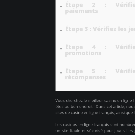
Étape 2 : Vérifi
paiements
Étape 3 : Vérifiez les j
Étape 4 : Vérifi
promotions
Étape 5 : Vérifi
récompenses
Vous cherchez le meilleur casino en ligne 
êtes au bon endroit ! Dans cet article, no
sites de casino en ligne français, ainsi que l
Les casinos en ligne français sont nombreux
un site fiable et sécurisé pour jouer. Les