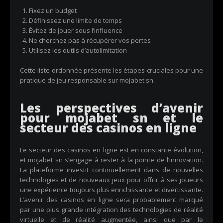
Fixez un budget
Définissez une limite de temps
Évitez de jouer sous l’influence
Ne cherchez pas à récupérer vos pertes
Utilisez les outils d’autolimitation
Cette liste ordonnée présente les étapes cruciales pour une
pratique de jeu responsable sur mojabet sn.
Les perspectives d’avenir
pour mojabet sn et le
secteur des casinos en ligne
Le secteur des casinos en ligne est en constante évolution,
et mojabet sn s’engage à rester à la pointe de l’innovation.
La plateforme investit continuellement dans de nouvelles
technologies et de nouveaux jeux pour offrir à ses joueurs
une expérience toujours plus enrichissante et divertissante.
L’avenir des casinos en ligne sera probablement marqué
par une plus grande intégration des technologies de réalité
virtuelle et de réalité augmentée, ainsi que par le