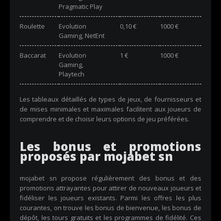
Pragmatic Play
Roulette
Evolution
0,10 €
1000 €
Gaming, NetEnt
Baccarat
Evolution
1 €
1000 €
Gaming,
Playtech
Les tableaux détaillés de types de jeux, de fournisseurs et
de mises minimales et maximales facilitent aux joueurs de
comprendre et de choisir leurs options de jeu préférées.
Les bonus et promotions
proposés par mojabet sn
mojabet sn propose régulièrement des bonus et des
promotions attrayantes pour attirer de nouveaux joueurs et
fidéliser les joueurs existants. Parmi les offres les plus
courantes, on trouve les bonus de bienvenue, les bonus de
dépôt, les tours gratuits et les programmes de fidélité. Ces