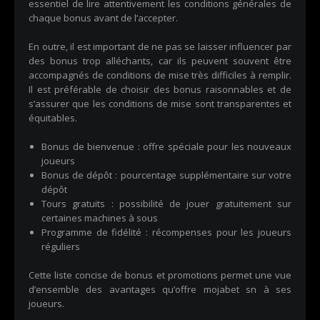
essentiel de lire attentivement les conditions générales de
chaque bonus avant de l’accepter.
En outre, il est important de ne pas se laisser influencer par
des bonus trop alléchants, car ils peuvent souvent être
accompagnés de conditions de mise très difficiles à remplir.
Il est préférable de choisir des bonus raisonnables et de
s’assurer que les conditions de mise sont transparentes et
équitables.
Bonus de bienvenue : offre spéciale pour les nouveaux
joueurs
Bonus de dépôt : pourcentage supplémentaire sur votre
dépôt
Tours gratuits : possibilité de jouer gratuitement sur
certaines machines à sous
Programme de fidélité : récompenses pour les joueurs
réguliers
Cette liste concise de bonus et promotions permet une vue
d’ensemble des avantages qu’offre mojabet sn à ses
joueurs.