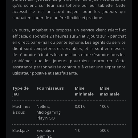
qu’ils soient, sur leur smartphone ou leur tablette. Cette
accessibilité est un atout majeur pour les joueurs qui
souhaitent jouer de manière flexible et pratique.
En outre, mojabet sn propose un service client réactif et
efficace, disponible 24 heures sur 24 et 7 jours sur 7 par chat
en direct, par e-mail ou par téléphone. Les agents du service
client sont compétents et serviables, et ils sont en mesure
de répondre à toutes les questions et de résoudre tous les
problèmes que les joueurs pourraient rencontrer. Cette
assistance personnalisée contribue à créer une expérience
utilisateur positive et satisfaisante.
Type de
Fournisseurs
Mise
Mise
jeu
minimale
maximale
Machines
NetEnt,
0,01 €
100 €
à sous
Microgaming,
Play’n GO
Blackjack
Evolution
1 €
500 €
Gaming,