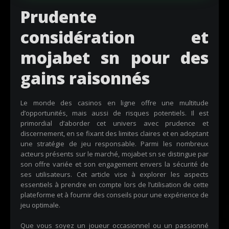
Prudente
considération et
mojabet sn pour des
gains raisonnés
Le monde des casinos en ligne offre une multitude
d’opportunités, mais aussi de risques potentiels. Il est
primordial d’aborder cet univers avec prudence et
discernement, en se fixant des limites claires et en adoptant
une stratégie de jeu responsable. Parmi les nombreux
acteurs présents sur le marché,
mojabet sn
se distingue par
son offre variée et son engagement envers la sécurité de
ses utilisateurs. Cet article vise à explorer les aspects
essentiels à prendre en compte lors de l’utilisation de cette
plateforme et à fournir des conseils pour une expérience de
jeu optimale.
Que vous soyez un joueur occasionnel ou un passionné