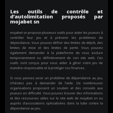
Les outils de contrôle et
d’autolimitation proposés par
mojabet sn
mojabet sn propose plusieurs outils pour aider les joueurs à
contrôler leur jeu et à prévenir les problèmes de
dépendance. Vous pouvez définir des limites de dépôt, des
limites de mise et des limites de perte. Vous pouvez
également demander à la plateforme de vous exclure
temporairement ou définitivement de son site web. Ces
outils sont conçus pour vous aider à gérer votre jeu de
manière responsable et à protéger vos finances.
Si vous pensez avoir un problème de dépendance au jeu,
n’hésitez pas à demander de l’aide. De nombreuses
organisations proposent un soutien et des conseils aux
joueurs en difficulté. Vous pouvez trouver des informations
et des ressources utiles sur le site web de mojabet sn ou
auprès d’associations spécialisées dans la lutte contre la
dépendance au jeu.