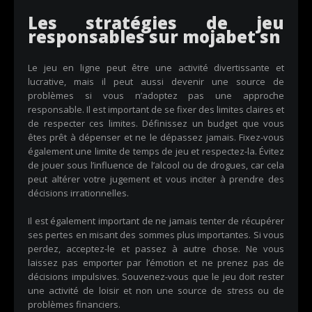
Les stratégies de jeu
responsables sur mojabet sn
Le jeu en ligne peut être une activité divertissante et
lucrative, mais il peut aussi devenir une source de
problèmes si vous n’adoptez pas une approche
responsable. Il est important de se fixer des limites claires et
de respecter ces limites. Définissez un budget que vous
êtes prêt à dépenser et ne le dépassez jamais. Fixez-vous
également une limite de temps de jeu et respectez-la. Évitez
de jouer sous l’influence de l’alcool ou de drogues, car cela
peut altérer votre jugement et vous inciter à prendre des
décisions irrationnelles.
Il est également important de ne jamais tenter de récupérer
ses pertes en misant des sommes plus importantes. Si vous
perdez, acceptez-le et passez à autre chose. Ne vous
laissez pas emporter par l’émotion et ne prenez pas de
décisions impulsives. Souvenez-vous que le jeu doit rester
une activité de loisir et non une source de stress ou de
problèmes financiers.