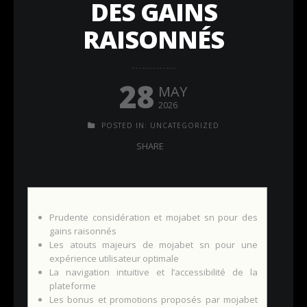
DES GAINS
RAISONNÉS
28
MAY
2026
POSTED IN:
UNCATEGORIZED
SHARE
Prudente considération et mojabet sn pour des
gains raisonnés
Les atouts majeurs de mojabet sn pour une
expérience utilisateur optimale
La navigation intuitive et l’accessibilité de la
plateforme
Les bonus et promotions proposés par mojabet