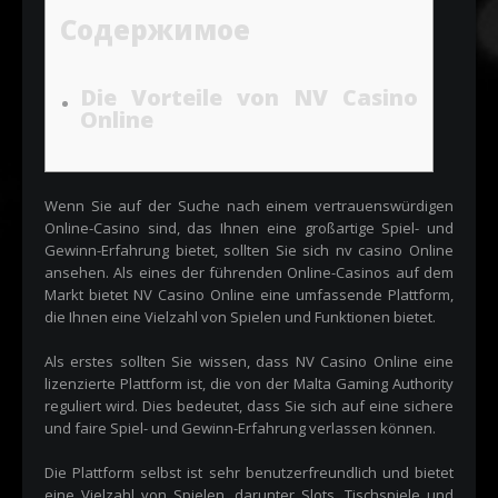
Содержимое
Die Vorteile von NV Casino
Online
Wenn Sie auf der Suche nach einem vertrauenswürdigen
Online-Casino sind, das Ihnen eine großartige Spiel- und
Gewinn-Erfahrung bietet, sollten Sie sich
nv casino
Online
ansehen. Als eines der führenden Online-Casinos auf dem
Markt bietet NV Casino Online eine umfassende Plattform,
die Ihnen eine Vielzahl von Spielen und Funktionen bietet.
Als erstes sollten Sie wissen, dass NV Casino Online eine
lizenzierte Plattform ist, die von der Malta Gaming Authority
reguliert wird. Dies bedeutet, dass Sie sich auf eine sichere
und faire Spiel- und Gewinn-Erfahrung verlassen können.
Die Plattform selbst ist sehr benutzerfreundlich und bietet
eine Vielzahl von Spielen, darunter Slots, Tischspiele und