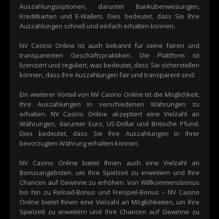
Auszahlungsoptionen, darunter Banküberweisungen,
Kreditkarten und E-Wallets. Dies bedeutet, dass Sie Ihre
Auszahlungen schnell und einfach erhalten können.
NV Casino Online ist auch bekannt für seine fairen und
transparenten Geschäftspraktiken. Die Plattform ist
lizenziert und reguliert, was bedeutet, dass Sie sicherstellen
können, dass Ihre Auszahlungen fair und transparent sind.
Ein weiterer Vorteil von NV Casino Online ist die Möglichkeit,
Ihre Auszahlungen in verschiedenen Währungen zu
erhalten. NV Casino Online akzeptiert eine Vielzahl an
Währungen, darunter Euro, US-Dollar und Britische Pfund.
Dies bedeutet, dass Sie Ihre Auszahlungen in Ihrer
bevorzugten Währung erhalten können.
NV Casino Online bietet Ihnen auch eine Vielzahl an
Bonusangeboten, um Ihre Spielzeit zu erweitern und Ihre
Chancen auf Gewinne zu erhöhen. Von Willkommensbonus
bis hin zu Reload-Bonus und Freispiel-Bonus – NV Casino
Online bietet Ihnen eine Vielzahl an Möglichkeiten, um Ihre
Spielzeit zu erweitern und Ihre Chancen auf Gewinne zu