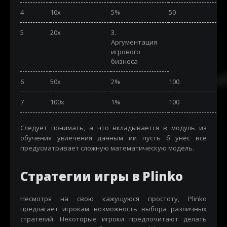
4
10x
5%
50
5
20x
3.
Аргументация
игрового
бизнеса
6
50x
2%
100
7
100x
1%
100
Следует понимать, а что вкладывается в модуль из
обучения увлечения данным ии пусть б унёс всё
предусматривает сложную математическую модель.
Стратегии игры в Plinko
Несмотря на свою кажущуюся простоту, Plinko
предлагает игрокам возможность выбора различных
стратегий. Некоторые игроки предпочитают делать