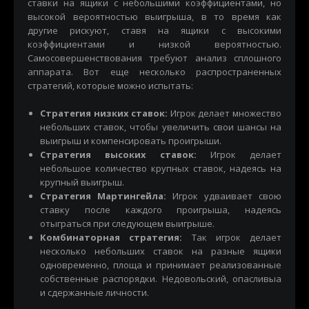
ставки на ящики с небольшими коэффициентами, но
высокой вероятностью выигрыша, в то время как
другие рискуют, ставя на ящики с высокими
коэффициентами и низкой вероятностью.
Самосовершенствования требуют анализ сплошного
аппарата. Вот еще несколько распространенных
стратегий, которые можно испытать:
Стратегия низких ставок:
Игрок делает множество
небольших ставок, чтобы увеличить свои шансы на
выигрыш и компенсировать проигрыши.
Стратегия высоких ставок:
Игрок делает
небольшое количество крупных ставок, надеясь на
крупный выигрыш.
Стратегия Мартингейла:
Игрок удваивает свою
ставку после каждого проигрыша, надеясь
отыграться при следующем выигрыше.
Комбинаторная стратегия:
Так игрок делает
несколько небольших ставок на разные ящики
одновременно, площа и принимает реализованные
собственные распорядки. Недовольский, опасливыа
и сдержанные личности.