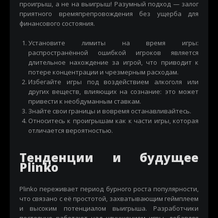
проигрыш, а не на выигрыш! Разумный подход — залог
приятного времяпрепровождения без ущерба для
финансового состояния.
Установите лимиты на время игры:
распространённой ошибкой игроков является
длительное нахождение за игрой, что приводит к
потере концентрации и чрезмерным расходам.
Избегайте игры под воздействием алкоголя или
других веществ, влияющих на сознание: это может
привести к необдуманным ставкам.
Знайте свои границы и вовремя останавливайтесь.
Относитесь к проигрышам как к части игры, которая
отличается вероятностью.
Тенденции и будущее
Plinko
Plinko переживает период бурного роста популярности,
что связано с её простотой, захватывающим геймплеем
и высоким потенциалом выигрыша. Разработчики