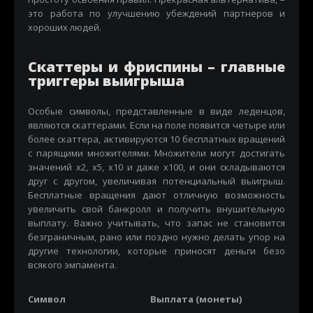
это работа по улучшению убеждений партнеров и
хороших людей.
Скаттеры и фриспины – главные
триггеры выигрыша
Особые символы, представленные в виде леденцов,
являются скаттерами. Если на поле появится четыре или
более скаттера, активируются 10 бесплатных вращений
с парящими множителями. Множители могут достигать
значений x2, x5, x10 и даже x100, и они складываются
друг с другом, увеличивая потенциальный выигрыш.
Бесплатные вращения дают отличную возможность
увеличить свой банкролл и получить внушительную
выплату. Важно учитывать, что запас не становится
безграничным, рано или поздно нужно делать упор на
другие технологии, которые приносят деньги безо
всякого эмпамента.
Символ
Выплата (монеты)