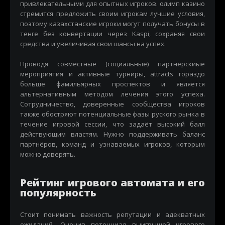
привлекательными для опытных игроков. олимп казино
стремится предложить своим игрокам лучшие условия,
поэтому казахстанские игроки могут получать бонусы в
тенге без конвертации через Kaspi, сохраняя свои
средства и увеличивая свои шансы на успех.
Проводя совместные (социальные) партнёрскиые
мероприятия и активные турниры, attracts гораздо
больше фамильярных проспектов и является
альтернативным методом лечения этого успеха.
Сотрудничество, доверенные сообщества игроков
также обостряют потенциальные фазы руского рынка в
течение игровой сессии, что задаёт высокий балл
действующим властям. Нужно поддерживать баланс
партнёров, команд и узнаваемых игроков, которым
можно доверять.
Рейтинг игрового автомата и его
популярность
Стоит понимать важность репутации и адекватных
ожиданий. Оценив потенциал выигрышей игрового