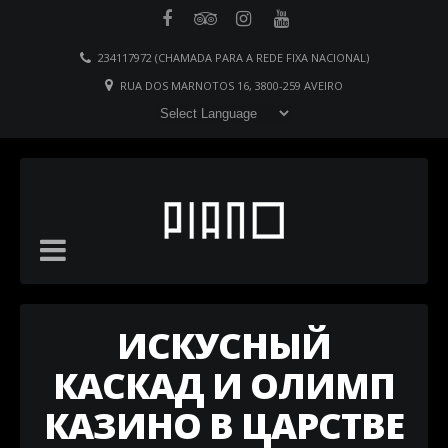
234117972 (CHAMADA PARA A REDE FIXA NACIONAL)
RUA DOS MARNOTOS 16, 3800-259 AVEIRO
ИСКУСНЫЙ
КАСКАД И ОЛИМП
КАЗИНО В ЦАРСТВЕ