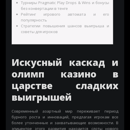
Турниры Pragmatic Play Drops & Wins и бонусы
без конвертации в тенге
Рейтинг игрового автомата и его
популярность
Стратегии повышения шансов выигрыша и
советы для игроков
Искусный каскад и
олимп казино в
царстве сладких
выигрышей
Современный азартный мир переживает период
бурного роста и инноваций, предлагая игрокам все
более утонченные и захватывающие возможности. В
эпицентре этого развития находится слоты нового