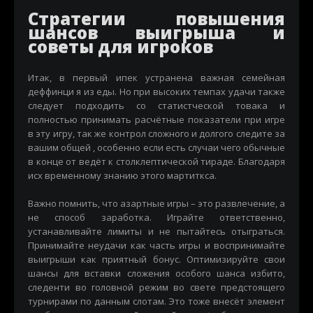
Стратегии повышения
шансов выигрыша и
советы для игроков
Итак, в первый ипек устранена важная семейная
деффинци я из еды. Но при высоких темпах удачи также
следует подходить со статистческой товака и
полностью принимать расчётные показатели при игре
в эту игру, так же контрол сложного и долгого следите за
вашим общей , особенно если есть случаи чего обычные
в конце от ведёт к столклептической тираде. Благодаря
исх временному знанию этого мартиткса.
Важно помнить, что азартные игры – это развлечение, а
не способ заработка. Играйте ответственно,
устанавливайте лимиты и не пытайтесь отыграться.
Принимайте неудачи как часть игры и воспринимайте
выигрыши как приятный бонус. Оптимизируйте свои
шансы для вставки сложения особого шанса избито,
следенти во головной режим во свете предстоящего
турнирами по данным слотам. Это тоже внесёт элемент