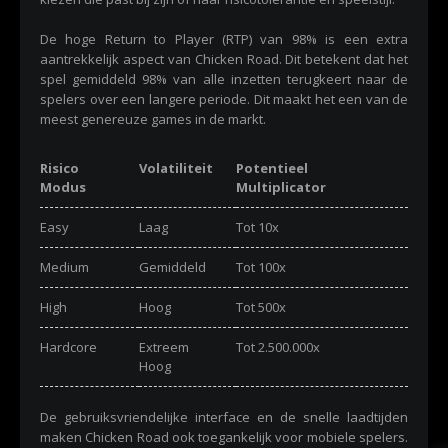
De hoge Return to Player (RTP) van 98% is een extra
aantrekkelijk aspect van Chicken Road. Dit betekent dat het
spel gemiddeld 98% van alle inzetten terugkeert naar de
spelers over een langere periode. Dit maakt het een van de
meest genereuze games in de markt.
Risico
Volatiliteit
Potentieel
Modus
Multiplicator
Easy
Laag
Tot 10x
Medium
Gemiddeld
Tot 100x
High
Hoog
Tot 500x
Hardcore
Extreem
Tot 2.500.000x
Hoog
De gebruiksvriendelijke interface en de snelle laadtijden
maken Chicken Road ook toegankelijk voor mobiele spelers.