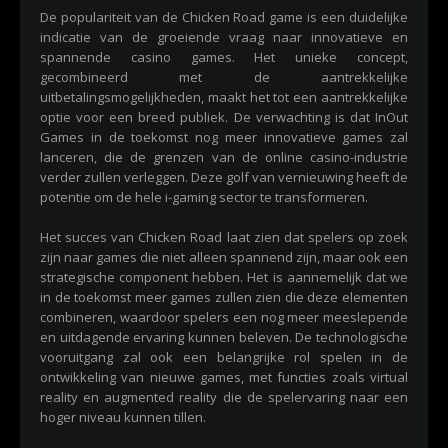
De populariteit van de Chicken Road game is een duidelijke
indicatie van de groeiende vraag naar innovatieve en
spannende casino games. Het unieke concept,
gecombineerd met de aantrekkelijke
uitbetalingsmogelijkheden, maakt het tot een aantrekkelijke
optie voor een breed publiek. De verwachting is dat InOut
Games in de toekomst nog meer innovatieve games zal
lanceren, die de grenzen van de online casino-industrie
verder zullen verleggen. Deze golf van vernieuwing heeft de
potentie om de hele i-gaming sector te transformeren.
Het succes van Chicken Road laat zien dat spelers op zoek
zijn naar games die niet alleen spannend zijn, maar ook een
strategische component hebben. Het is aannemelijk dat we
in de toekomst meer games zullen zien die deze elementen
combineren, waardoor spelers een nog meer meeslepende
en uitdagende ervaring kunnen beleven. De technologische
vooruitgang zal ook een belangrijke rol spelen in de
ontwikkeling van nieuwe games, met functies zoals virtual
reality en augmented reality die de spelervaring naar een
hoger niveau kunnen tillen.