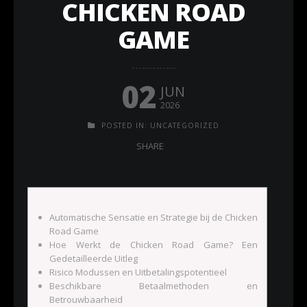
CHICKEN ROAD
GAME
02
JUN
2026
POSTED IN:
UNCATEGORIZED
SHARE
Automatische Sensatie en Strategie bij de Chicken
Road Game
Hoe Werkt de Chicken Road Game? Een
Gedetailleerde Uitleg
Risico Modussen en Uitbetalingspotentieel
Beschikbare Betaalmethoden en
Betrouwbaarheid