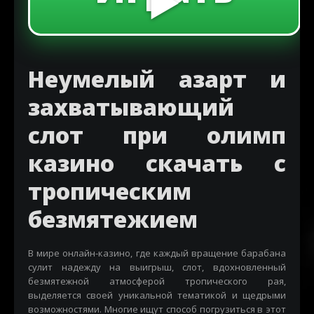
▶️
Неумелый азарт и
захватывающий
слот при олимп
казино скачать с
тропическим
безмятежием
В мире онлайн-казино, где каждый вращение барабана
сулит надежду на выигрыш, слот, вдохновленный
безмятежной атмосферой тропического рая,
выделяется своей уникальной тематикой и щедрыми
возможностями. Многие ищут способ погрузиться в этот