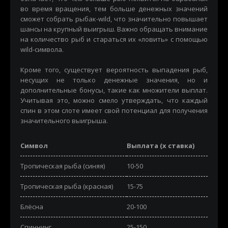
во время вращения, тем больше денежных значений
сможет собрать рыбак-wild, что значительно повышает
шансы на крупный выигрыш. Важно обращать внимание
на количество рыб и стараться их «ловить» с помощью
wild-символа.
Кроме того, существует вероятность выпадения рыб,
несущих не только денежные значения, но и
дополнительные бонусы, такие как множители выплат.
Учитывая это, можно смело утверждать, что каждый
спин в этом слоте имеет свой потенциал для получения
значительного выигрыша.
Символ
Выплата (x ставка)
Тропическая рыба (синяя)
10-50
Тропическая рыба (красная)
15-75
Блёсна
20-100
Спиннинг
25-150