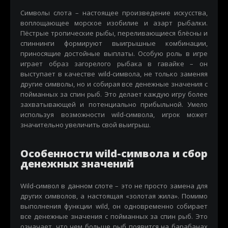
Символы слота – настоящее произведение искусства,
воплощающее морское изобилие и азарт рыбалки.
Пёстрые тропические рыбы, переливающиеся блёсны и
спиннинги формируют выигрышные комбинации,
приносящие достойные выплаты. Особую роль в игре
играет образ загорелого рыбака в гавайке – он
выступает в качестве wild-символа, не только заменяя
другие символы, но и собирая все денежные значения с
пойманных за спин рыб. Это делает каждую игру более
захватывающей и потенциально прибыльной. Умело
используя возможности wild-символа, игрок может
значительно увеличить свой выигрыш.
Особенности wild-символа и сбор
денежных значений
Wild-символ в данном слоте – это не просто замена для
других символов, а настоящая «золотая жила». Помимо
выполнения функции wild, он одновременно собирает
все денежные значения с пойманных за спин рыб. Это
означает, что чем больше рыб появится на барабанах