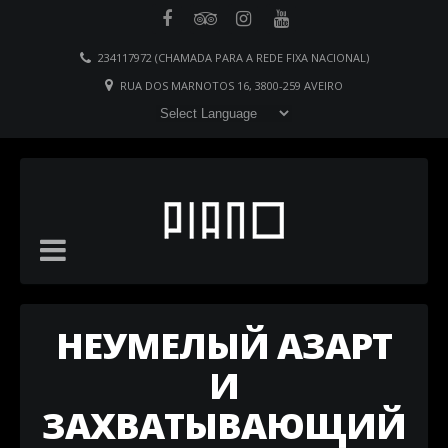
234117972 (CHAMADA PARA A REDE FIXA NACIONAL)
RUA DOS MARNOTOS 16, 3800-259 AVEIRO
НЕУМЕЛЫЙ АЗАРТ
И
ЗАХВАТЫВАЮЩИЙ