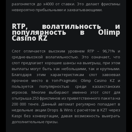
разгоняется до x4000 от ставки. Это делает фриспины
невероятно прибыльными и захватывающими.
RTP, волатильность и
популярность в Olimp
Casino KZ
Слот отличается высоким уровнем RTP – 96,71% и
средне-высокой волатильностью. Это означает, что
слот предлагает хорошие шансы на выигрыш, при этом
выплаты могут быть как небольшими, так и крупными.
Благодаря этим характеристикам слот завоевал
прочное место в топ-Pragmatic Olimp Casino KZ и
пользуется популярностью среди казахстанских
игроков. Многие выбирают именно этот слот для
отыгрыша 250 фриспинов из приветственного пакета на
200 000 тенге. Данный автомат регулярно попадает в
недельные акции Drops & Wins с расчётом в KZT через
Kaspi без конвертации, давая возможность выиграть
дополнительные призы.