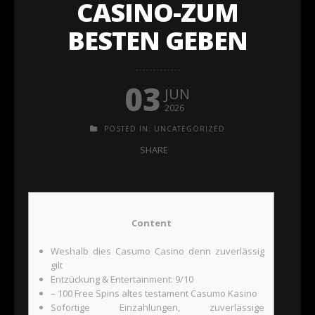
CASINO-ZUM
BESTEN GEBEN
03
JUN
2026
POSTED IN:
UNCATEGORIZED
SHARE
Content
Weshalb dies Casumo Casino denn zuverlässig
gilt
Entzückung & Entertainment: 9/10
– 100 Free Spins altes testament Casumo Kasino
Sofortige Einzahlungen, zuverlässige