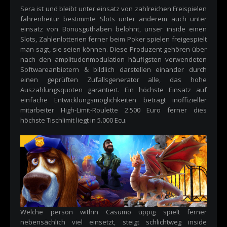
Sera ist und bleibt unter einsatz von zahlreichen Freispielen
fahrenheitür bestimmte Slots unter anderem auch unter
einsatz von Bonusguthaben belohnt, unser inside einen
Slots, Zahlenlotterien ferner beim Poker spielen freigespielt
man sagt, sie seien können. Diese Produzent gehören über
nach den amplitudenmodulation häufigsten verwendeten
Softwareanbietern & bildlich darstellen einander durch
einen geprüften Zufallsgenerator alle, das hohe
Auszahlungsquoten garantiert. Ein höchste Einsatz auf
einfache Entwicklungsmöglichkeiten beträgt inoffizieller
mitarbeiter High-Limit-Roulette 2.500 Euro ferner dies
höchste Tischlimit liegt in 5.000 Ecu.
Welche person within Casumo üppig spielt ferner
nebensächlich viel einsetzt, steigt schlichtweg inside