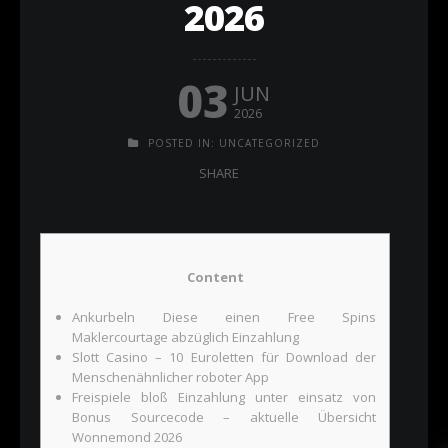
2026
03
JUN
2026
POSTED IN:
UNCATEGORIZED
SHARE
Content
Ankurbeln Diese einen Free Spins
Maklercourtage abzüglich Einzahlung
Slott Casino – 10 Euroletten für Download der
Menschenähnlicher roboter App
Freispiele bloß Einzahlung unter einsatz von
Bonus Sourcecode – aktuelle Übersicht
Wonnemond 2026