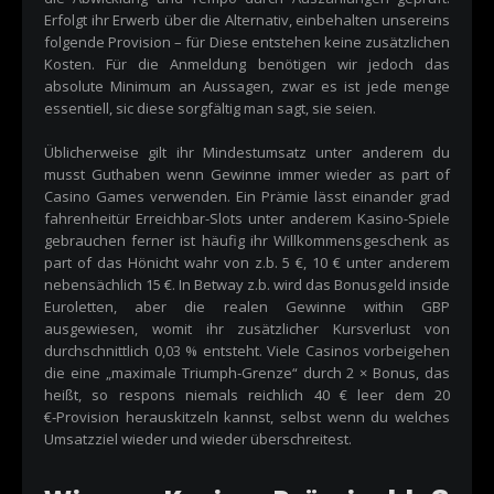
Erfolgt ihr Erwerb über die Alternativ, einbehalten unsereins
folgende Provision – für Diese entstehen keine zusätzlichen
Kosten. Für die Anmeldung benötigen wir jedoch das
absolute Minimum an Aussagen, zwar es ist jede menge
essentiell, sic diese sorgfältig man sagt, sie seien.
Üblicherweise gilt ihr Mindestumsatz unter anderem du
musst Guthaben wenn Gewinne immer wieder as part of
Casino Games verwenden. Ein Prämie lässt einander grad
fahrenheitür Erreichbar-Slots unter anderem Kasino-Spiele
gebrauchen ferner ist häufig ihr Willkommensgeschenk as
part of das Hönicht wahr von z.b. 5 €, 10 € unter anderem
nebensächlich 15 €. In Betway z.b. wird das Bonusgeld inside
Euroletten, aber die realen Gewinne within GBP
ausgewiesen, womit ihr zusätzlicher Kursverlust von
durchschnittlich 0,03 % entsteht. Viele Casinos vorbeigehen
die eine „maximale Triumph‑Grenze“ durch 2 × Bonus, das
heißt, so respons niemals reichlich 40 € leer dem 20
€‑Provision herauskitzeln kannst, selbst wenn du welches
Umsatzziel wieder und wieder überschreitest.