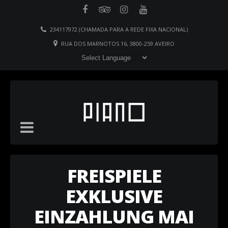
234117972 (CHAMADA PARA A REDE FIXA NACIONAL)
RUA DOS MARNOTOS 16, 3800-259 AVEIRO
FREISPIELE
EXKLUSIVE
EINZAHLUNG MAI