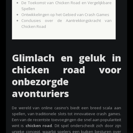
De Toekomst van Chicken Road en Vergelijkbare
Spellen
Ontwikkelingen op het Gebied van Crash Games
Conclusies over de Aantrekkingskracht van
Chicken Road
Glimlach en geluk in
chicken road voor
onbezorgde
avonturiers
De wereld van online casino’s biedt een breed scala aan
spellen, van traditionele slots tot innovatieve crash games.
Een van de recentste toevoegingen die snel aan populariteit
wint is
chicken road
. Dit spel onderscheidt zich door zijn
unieke concept, waarbij spelers een kuiken besturen over