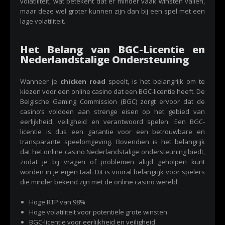
volatiliteit, wat betekent dat er minder vaak winsten vallen,
maar deze wel groter kunnen zijn dan bij een spel met een
lage volatiliteit.
Het Belang van BGC-Licentie en
Nederlandstalige Ondersteuning
Wanneer je
chicken road
speelt, is het belangrijk om te
kiezen voor een online casino dat een BGC-licentie heeft. De
Belgische Gaming Commission (BGC) zorgt ervoor dat de
casino’s voldoen aan strenge eisen op het gebied van
eerlijkheid, veiligheid en verantwoord spelen. Een BGC-
licentie is dus een garantie voor een betrouwbare en
transparante speelomgeving. Bovendien is het belangrijk
dat het online casino Nederlandstalige ondersteuning biedt,
zodat je bij vragen of problemen altijd geholpen kunt
worden in je eigen taal. Dit is vooral belangrijk voor spelers
die minder bekend zijn met de online casino wereld.
Hoge RTP van 98%
Hoge volatiliteit voor potentiële grote winsten
BGC-licentie voor eerlijkheid en veiligheid