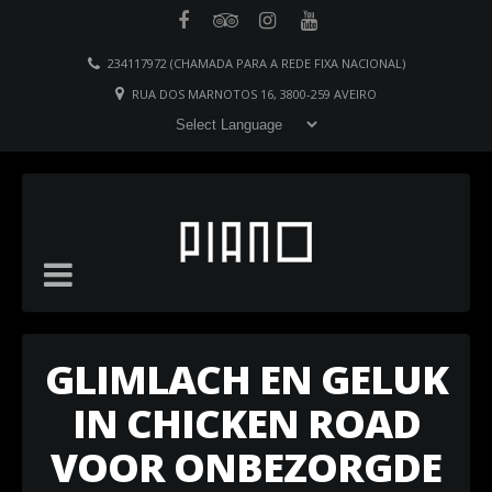
234117972 (CHAMADA PARA A REDE FIXA NACIONAL)
RUA DOS MARNOTOS 16, 3800-259 AVEIRO
GLIMLACH EN GELUK
IN CHICKEN ROAD
VOOR ONBEZORGDE