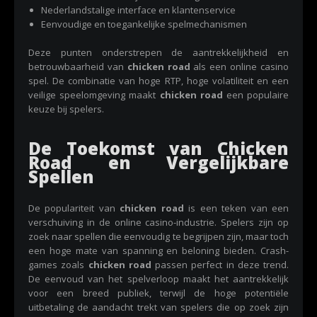
Nederlandstalige interface en klantenservice
Eenvoudige en toegankelijke spelmechanismen
Deze punten onderstrepen de aantrekkelijkheid en
betrouwbaarheid van
chicken road
als een online casino
spel. De combinatie van hoge RTP, hoge volatiliteit en een
veilige speelomgeving maakt
chicken road
een populaire
keuze bij spelers.
De Toekomst van Chicken
Road en Vergelijkbare
Spellen
De populariteit van
chicken road
is een teken van een
verschuiving in de online casino-industrie. Spelers zijn op
zoek naar spellen die eenvoudig te begrijpen zijn, maar toch
een hoge mate van spanning en beloning bieden. Crash-
games zoals
chicken road
passen perfect in deze trend.
De eenvoud van het spelverloop maakt het aantrekkelijk
voor een breed publiek, terwijl de hoge potentiële
uitbetaling de aandacht trekt van spelers die op zoek zijn