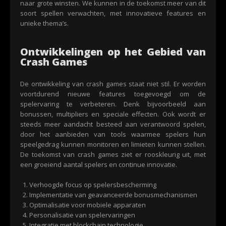
naar grote winsten. We kunnen in de toekomst meer van dit
soort spellen verwachten, met innovatieve features en
unieke thema’s.
Ontwikkelingen op het Gebied van
Crash Games
De ontwikkeling van crash games staat niet stil. Er worden
voortdurend nieuwe features toegevoegd om de
spelervaring te verbeteren. Denk bijvoorbeeld aan
bonussen, multipliers en speciale effecten. Ook wordt er
steeds meer aandacht besteed aan verantwoord spelen,
door het aanbieden van tools waarmee spelers hun
speelgedrag kunnen monitoren en limieten kunnen stellen.
De toekomst van crash games ziet er rooskleurig uit, met
een groeiend aantal spelers en continue innovatie.
Verhoogde focus op spelersbescherming
Implementatie van geavanceerde bonusmechanismen
Optimalisatie voor mobiele apparaten
Personalisatie van spelervaringen
Integratie met blockchain technologie