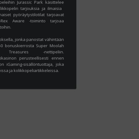
leihin Jurassic Park käsittelee
kopelin tarjouksia ja ilmaisia ​​
aiset pyöräytystilotilat tarjoavat
-Rex Aware -toiminto tarjoaa
oihin.
oksella, jonka panostat vähintään
50 bonuskierrosta Super Moolah
 Treasures -nettipeliin.
tikasinon perusteellisesti ennen
n iGaming-sisällöntuottaja, joka
issa ja kolikkopeliartikkeleissa.