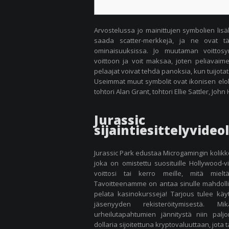
Arvostelussa jo mainittujen symbolien lisä
saada scatter-merkkejä, ja ne ovat tär
ominaisuuksissa. Jo muutaman voittosym
voittoon ja voit maksaa, joten peliavaimet
pelaajat voivat tehdä panoksia, kun tuijota
Useimmat muut symbolit ovat ikonisen elok
tohtori Alan Grant, tohtori Ellie Sattler, Jo
Jurassic
sijaintiesittelyvideo
Jurassic Park edustaa Microgamingin kolikko
joka on omistettu suosituille Hollywood-v
voittosi tai kerro meille, mitä mielt
Tavoitteenamme on antaa sinulle mahdollis
pelata kasinokursseja! Tarjous tulee kä
jäsenyyden rekisteröitymisestä. M
urheilutapahtumien jännitystä niin pal
dollaria sijoitettuna kryptovaluuttaan, jota 