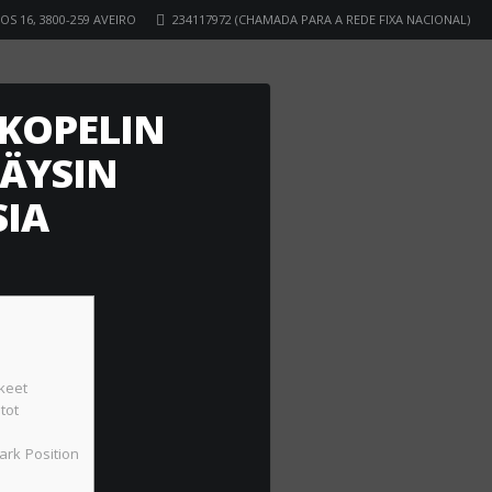
S 16, 3800-259 AVEIRO
234117972 (CHAMADA PARA A REDE FIXA NACIONAL)
KKOPELIN
TÄYSIN
SIA
kkeet
tot
ark Position