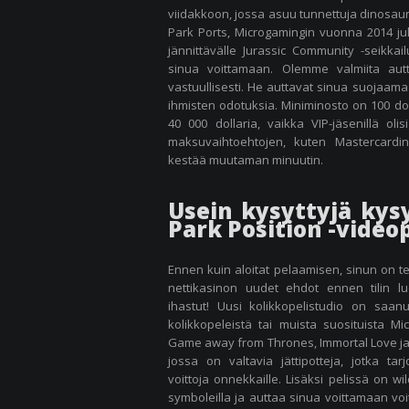
viidakkoon, jossa asuu tunnettuja dinosauru
Park Ports, Microgamingin vuonna 2014 jul
jännittävälle Jurassic Community -seikkai
sinua voittamaan. Olemme valmiita au
vastuullisesti. He auttavat sinua suojaamaa
ihmisten odotuksia. Miniminosto on 100 doll
40 000 dollaria, vaikka VIP-jäsenillä oli
maksuvaihtoehtojen, kuten Mastercardin
kestää muutaman minuutin.
Usein kysyttyjä kys
Park Position -video
Ennen kuin aloitat pelaamisen, sinun on t
nettikasinon uudet ehdot ennen tilin lu
ihastut! Uusi kolikkopelistudio on saanu
kolikkopeleistä tai muista suosituista Mi
Game away from Thrones, Immortal Love ja 
jossa on valtavia jättipotteja, jotka t
voittoja onnekkaille. Lisäksi pelissä on wi
symboleilla ja auttaa sinua voittamaan voit