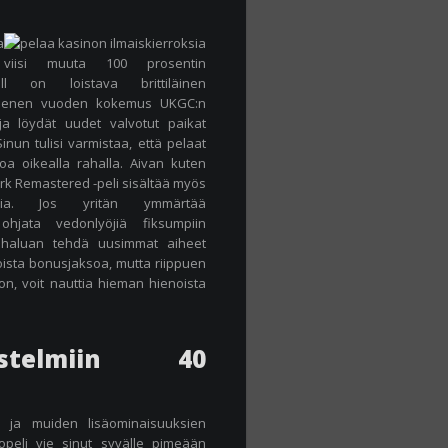
a
 viisi muuta 100 prosentin
ell on loistava brittiläinen
kymmenen vuoden kokemus UKGC:n
 ja löydät uudet valvotut paikat
inun tulisi varmistaa, että pelaat
toa oikealla rahalla. Aivan kuten
ark Remastered -peli sisältää myös
ksia. Jos yritän ymmärtää
ohjata vedonlyöjiä fiksumpiin
n, haluan tehdä uusimmat aiheet
toista bonusjaksoa, mutta riippuen
on, voit nauttia hieman hienoista
stelmiin 40
n ja muiden lisäominaisuuksien
eli vie sinut syvälle pimeään