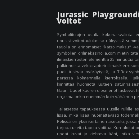
Jurassic Playground
voitot
Symbolitulojen osalta kokonaisvalinta er
nousisi voittotaulukossa näkyvistä summis
tarjolla on erinomaiset "katso maksu" -vai
symbolien
onlinekasinolla.com mietin tätä
ilmaiskierrosten elementtiä 25 minuuttia tai
palkinnoista velociraptorin ilmaiskierroso
puoli tusinaa pyöräytystä, ja T-Rex-symb
perässä kolmannella kierroksella. Jal
kiinnittää huomiota uuteen satunnaisest
tilaan. Uudet kuoren ulosmenot laskevat hi
ongelma onkin enemmän kuin vähäinen pelin
Tällaisessa tapauksessa uusille rullille 
lisää, mikä lisää huomattavasti todennäkö
Pelissä on yksinkertainen asettelu, jossa o
tarjoaa useita tapoja voittaa. Kun aloitat p
upeat kuvat ja kiehtova ääni, jotka vie