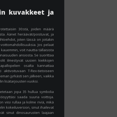
in kuvakkeet ja
otettaisiin 30:stä, joiden määrä
ta. Äänet heräävät/poistuvat, ja
htoehdot, joten tässä on joitakin
voittomahdollisuuksia. Jos pelaat
 kauemmin, voit nauttia tällaisista
minaisuuden ansiosta. Se suorittaa
olit ilmestyvät uusien kiekkojen
kapallopelien osalta kannattaa
i aktivoituvaan T-Rex-tietoiseen
eman jyrkästi sen jälkeen, vaikka
 lisätarjousten vuoksi.
asetetaan jopa 35 hullua symbolia
isyyttäsi saada suuria voittoja.
n viisi rullaa ja kolme riviä, mikä
elin kokeiluversion, sinut ihailevat
vät sinut dinosaurusten laajaan