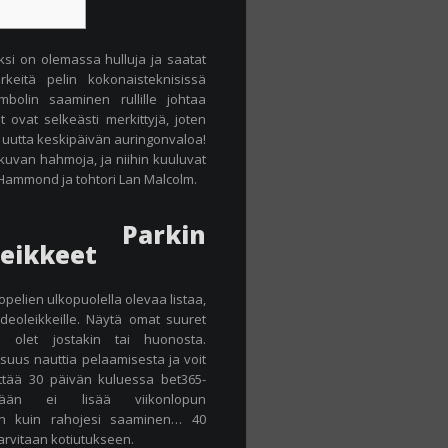
ksi on olemassa hulluja ja saatat
keitä pelin kokonaisteknisissä
bolin saaminen rullille johtaa
 ovat selkeästi merkittyjä, joten
t uutta keskipäivän auringonvaloa!
uvan hahmoja, ja niihin kuuluvat
hn Hammond ja tohtori Lan Malcolm.
 Parkin
leikkeet
pelien ulkopuolella olevaa listaa,
ideoleikkeille. Näytä omat suuret
ä olet jostakin tai huonosta.
uus nauttia pelaamisesta ja voit
yttää 30 päivän kuluessa bet365-
ikään ei lisää viikonlopun
jon kuin rahojesi saaminen… 40
tarvitaan kotiutukseen.