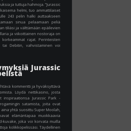
ksia ja tuttuja hahmoja. ”Jurassic
kaisema helmi, tuo ammattilaiset
lulle 243 pelin halki auttaakseen
ttamaan sinua pelaamaan peliä
n tiliäsi ja välttämään epäilevien
aria ja viikoittainen nostoraja on
si korkeammat rajat. Perinteisten
 tai Debitin, vahvistaminen voi
ymyksiä Jurassic
pelistä
ehtävä kommentti ja hyväksyttävä
omista. Löydä nettikasino, josta
t inspiraationsa Jurassic Park -
crogamingin satamista, joita ovat
aina yhtä suosittu Super Moolah,
arjoavat elämäntapaa muokkaavia
ld-kuvake, joka voi korvata muilla
toja kolikkopelissäsi. Täydellinen