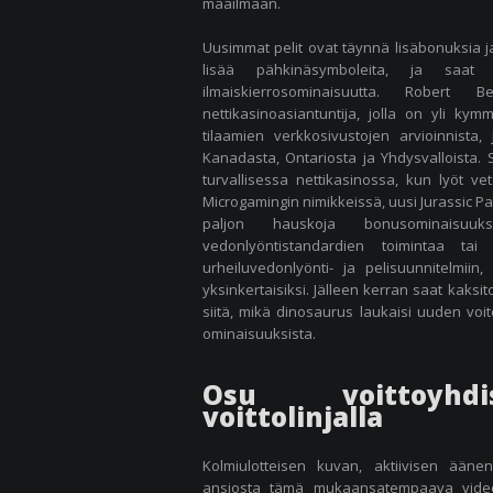
maailmaan.
Uusimmat pelit ovat täynnä lisäbonuksia j
lisää pähkinäsymboleita, ja saat
ilmaiskierrosominaisuutta. Robert B
nettikasinoasiantuntija, jolla on yli 
tilaamien verkkosivustojen arvioinnista,
Kanadasta, Ontariosta ja Yhdysvalloista. S
turvallisessa nettikasinossa, kun lyöt ve
Microgamingin nimikkeissä, uusi Jurassic P
paljon hauskoja bonusominaisuu
vedonlyöntistandardien toimintaa tai 
urheiluvedonlyönti- ja pelisuunnitelmii
yksinkertaisiksi. Jälleen kerran saat kaksi
siitä, mikä dinosaurus laukaisi uuden voit
ominaisuuksista.
Osu voittoyhdi
voittolinjalla
Kolmiulotteisen kuvan, aktiivisen ääne
ansiosta tämä mukaansatempaava videop