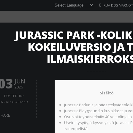
RUA DOS MARNOTO
JURASSIC PARK -KOLI
KOKEILUVERSIO JA 
ILMAISKIERROK
03
JUN
2026
Sisältö
POSTED IN:
UNCATEGORIZED
Jurassic Parkin sijaintiesittelyvideolei
Jurassic Playgroundin kuvakkeet ja voi
SHARE
Osu voittoyhdistelmiin 40 voittolinjalla
Usein kysyttyjä kysymyksiä Jurassic P
-videopelistä