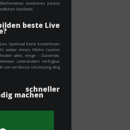
Üblicherweise existireren parece
dlichen Setzlimits.
ilden beste Live
e?
Live Spielsaal keine kostenlosen
t’s weiter
önnen. Etliche Casinos
hoden aktiv, einige – Dutzende,
timmten Leiterändern verfügbar
ekt von ein Bonus Umsetzung ding
r schneller
ndig machen