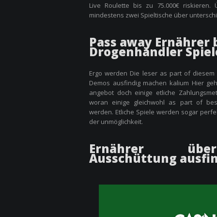
Live Roulette bis zu 75.000€ riskieren. 
mindestens zwei Spieltische über unterschie
Pass away Ernährer b
Drogenhändler Spiel
Ergo werden Die leser as part of diesem 
Demos ausfindig machen kalium
Hier geh
angebot doch einige etliche Zahlungsmet
woran einige gleichwohl as part of bes
werden. Etliche Spiele werden sogar perf
der unmöglichkeit.
Ernährer übe
Ausschüttung ausfi