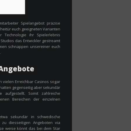
 mitarbeiter Spielangebot präzise
heitür euch geeigneten Varianten
r Technologie ihr Spielerlebnis
Studios das Entwickler gestreamt
formen schnappen unsereiner euch
.
 Angebote
in vielen Erreichbar Casinos sogar
n hatten gegenseitig aber sekundär
aufgestellt. Somit zahlreiche
denen Bereichen der einzelnen
etwa sekundär in schwedische
 zu diesseitigen Angeboten via
ese weise könnt das bei dem Star