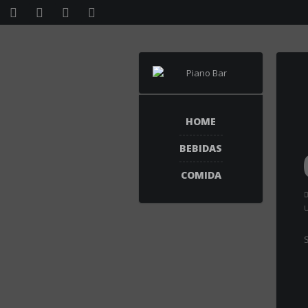
HOME
BEBIDAS
COMIDA