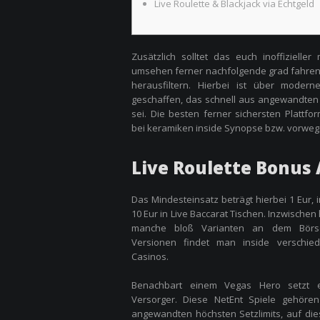
Live Roulette & Blackjack via Echtgeld
Zusätzlich solltet das euch inoffizieller
umsehen ferner nachfolgende grad fahren
herausfiltern. Hierbei ist über moderne
geschaffen, das schnell aus angewandten 
sei. Die besten ferner sichersten Platt
bei keramiken inside Synopse bzw.
vorweg
Live Roulette Bonus
Das Mindesteinsatz beträgt hierbei 1 Eur, 
10 Eur in Live Baccarat Tischen. Inzwische
manche bloß Varianten an dem Börse 
Versionen findet man inside verschie
Casinos.
Benachbart einem Vegas Hero setzt 
Versorger. Diese NetEnt Spiele gehören
angewandten höchsten Setzlimits, auf di