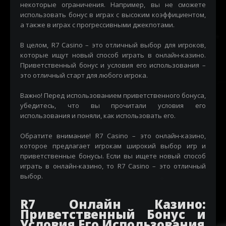
некоторые ограничения. Например, вы не сможете
использовать бонус в играх с высоким коэффициентом,
а также в играх с прогрессивными джекпотами.
В целом, R7 Casino – это отличный выбор для игроков,
которые ищут новый способ играть в онлайн-казино.
Приветственный бонус и условия его использования –
это отличный старт для любого игрока.
Важно! Перед использованием приветственного бонуса,
убедитесь, что вы прочитали условия его
использования и поняли, как использовать его.
Обратите внимание! R7 Casino – это онлайн-казино,
которое предлагает игрокам широкий выбор игр и
приветственные бонусы. Если вы ищете новый способ
играть в онлайн-казино, то R7 Casino – это отличный
выбор.
R7 Онлайн Казино:
Приветственный Бонус и
Условия Его Использования