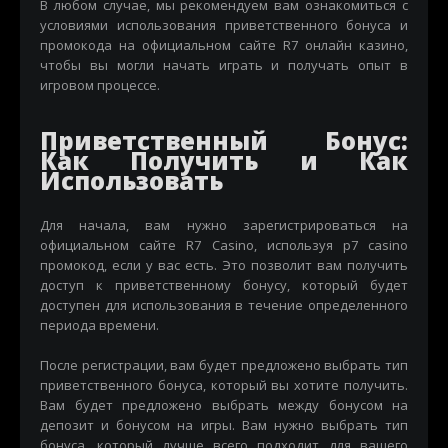
В любом случае, мы рекомендуем вам ознакомиться с
условиями использования приветственного бонуса и
промокода на официальном сайте R7 онлайн казино,
чтобы вы могли начать играть и получать опыт в
игровом процессе.
Приветственный Бонус:
Как Получить и Как
Использовать
Для начала, вам нужно зарегистрироваться на
официальном сайте R7 Casino, используя р7 casino
промокод, если у вас есть. Это позволит вам получить
доступ к приветственному бонусу, который будет
доступен для использования в течение определенного
периода времени.
После регистрации, вам будет предложено выбрать тип
приветственного бонуса, который вы хотите получить.
Вам будет предложено выбрать между бонусом на
депозит и бонусом на игры. Вам нужно выбрать тип
бонуса, который лучше всего подходит для вашего