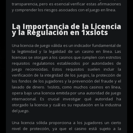
transparencia, pero es esencial verificar estas afirmaciones
y comprender los riesgos asociados con el juego en línea.
La Importancia de la Licencia
y la Regulación en 1xslots
Una licencia de juego válida es un indicador fundamental de
la legitimidad y la legalidad de un casino en línea. Las
licencias se otorgan a los casinos que cumplen con estrictos
requisitos regulatorios establecidos por autoridades de
juego reconocidas. Estos requisitos suelen incluir la
verificación de la integridad de los juegos, la protección de
los fondos de los jugadores y la prevención del fraude y el
lavado de dinero. 1xslots, como muchos casinos en línea,
opera bajo una licencia emitida por una autoridad de juego
internacional. Es crucial investigar qué autoridad ha
otorgado la licencia y cuál es su reputación en la industria
del juego.
Una licencia sólida proporciona a los jugadores un cierto
nivel de protección, ya que el casino está sujeto a la