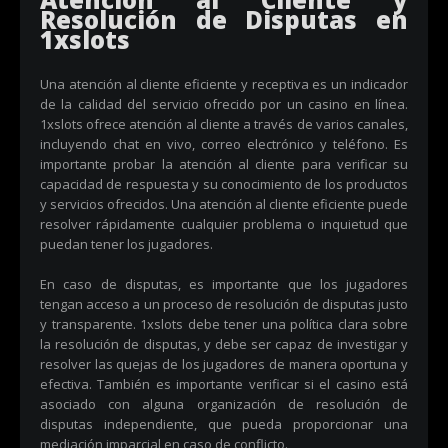
Resolución de Disputas en
1xslots
Una atención al cliente eficiente y receptiva es un indicador
de la calidad del servicio ofrecido por un casino en línea.
1xslots ofrece atención al cliente a través de varios canales,
incluyendo chat en vivo, correo electrónico y teléfono. Es
importante probar la atención al cliente para verificar su
capacidad de respuesta y su conocimiento de los productos
y servicios ofrecidos. Una atención al cliente eficiente puede
resolver rápidamente cualquier problema o inquietud que
puedan tener los jugadores.
En caso de disputas, es importante que los jugadores
tengan acceso a un proceso de resolución de disputas justo
y transparente. 1xslots debe tener una política clara sobre
la resolución de disputas, y debe ser capaz de investigar y
resolver las quejas de los jugadores de manera oportuna y
efectiva. También es importante verificar si el casino está
asociado con alguna organización de resolución de
disputas independiente, que pueda proporcionar una
mediación imparcial en caso de conflicto.