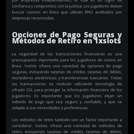
por empresas independientes, lo cual es un signo de
confianza y compromiso con la justicia. Los jugadores deben
buscar casinos en línea que utilicen RNG auditados por
empresas reconocidas.
Opciones de Pago Seguras y
Métodos de Retiro en 1xslots
La seguridad de las transacciones financieras es una
preocupación importante para los jugadores de casino en
línea. 1xslots ofrece una variedad de opciones de pago
seguras, incluyendo tarjetas de crédito, tarjetas de débito,
monederos electrónicos y transferencias bancarias. Todas
las transacciones se realizan utilizando tecnología de
cifrado SSL para proteger la información financiera de los
jugadores. Es importante que los jugadores elijan un
método de pago que sea seguro y confiable, y que se
adapte a sus necesidades y preferencias.
Los métodos de retiro también son un factor importante a
considerar. 1xslots ofrece una variedad de métodos de
retiro, incluyendo tarjetas de crédito, tarjetas de débito,