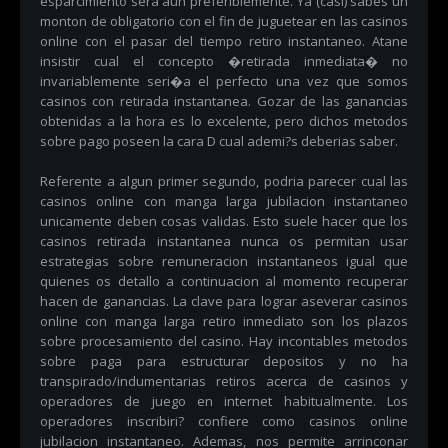
esparcimiento sera aun preferiblemente. Ya (casi) sabes un
monton de obligatorio con el fin de juguetear en las casinos
online con el pasar del tiempo retiro instantaneo. Atane
insistir cual el concepto �retirada inmediata� no
invariablemente seri�a el perfecto una vez que somos
casinos con retirada instantanea. Gozar de las ganancias
obtenidas a la hora es lo excelente, pero dichos metodos
sobre pago poseen la cara D cual ademi?s deberias saber.
Referente a algun primer segundo, podria parecer cual las
casinos online con manga larga jubilacion instantaneo
unicamente deben cosas validas. Esto suele hacer que los
casinos retirada instantanea nunca os permitan usar
estrategias sobre remuneracion instantaneos igual que
quienes os detallo a continuacion al momento recuperar
hacen de ganancias. La clave para lograr aseverar casinos
online con manga larga retiro inmediato son los plazos
sobre procesamiento del casino. Hay incontables metodos
sobre paga para estructurar depositos y no ha
transpirado/indumentarias retiros acerca de casinos y
operadores de juego en internet habitualmente. Los
operadores inscribiri? confiere como casinos online
jubilacion instantaneo. Ademas, nos permite arrinconar