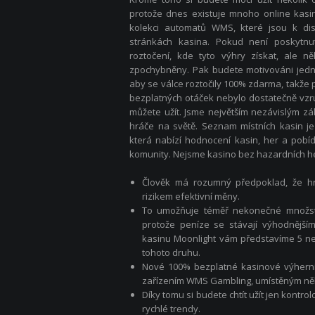
protože dnes existuje mnoho online kasi
kolekci automatů WMS, které jsou k dis
stránkách kasina. Pokud není poskytn
roztočení, kde tyto výhry získat, ale 
zpochybněny.
Pak budete motivováni jedno
aby se válce roztočily 100% zdarma, takže
bezplatných otáček nebylo dostatečně vzrušu
můžete užít. Jsme největším nezávislým zá
hráče na světě. Seznam místních kasin je 
která nabízí hodnocení kasin, her a pobíd
komunity. Nejsme kasino bez hazardních h
Člověk má rozumný předpoklad, že h
rizikem efektivní měny.
To umožňuje téměř nekonečné množství 
protože peníze se stávají výhodnějším
kasinu Moonlight vám představíme 5 nej
tohoto druhu.
Nové 100% bezplatné kasinové výherní
zařízením WMS Gambling, umístěným ně
Díky tomu si budete chtít užít jen kontr
rychlé trendy.