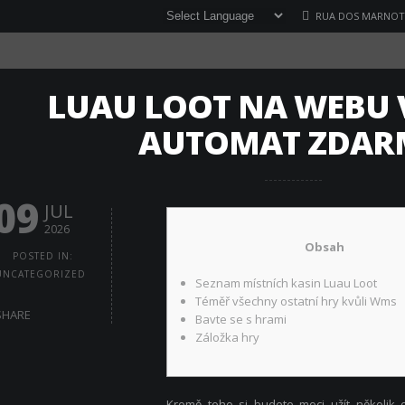
RUA DOS MARNOTO
LUAU LOOT NA WEBU 
AUTOMAT ZDAR
09
JUL
2026
Obsah
POSTED IN:
UNCATEGORIZED
Seznam místních kasin Luau Loot
Téměř všechny ostatní hry kvůli Wms
SHARE
Bavte se s hrami
Záložka hry
Kromě toho si budete moci užít několik