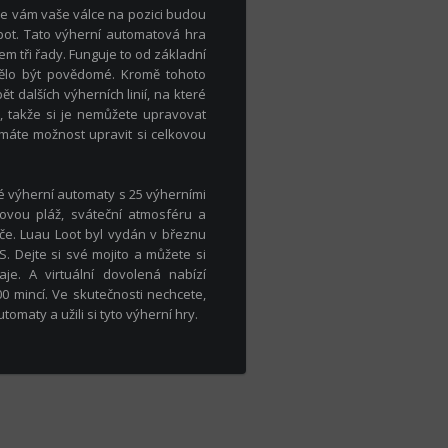
e vám vaše válce na pozici budou
kpot. Tato výherní automatová hra
m tři řady. Funguje to od základní
mělo být povědomé. Kromě tohoto
t dalších výherních linií, na které
t, takže si je nemůžete upravovat
áte možnost upravit si celkovou
vé výherní automaty s 25 výherními
novou pláž, sváteční atmosféru a
ače. Luau Loot byl vydán v březnu
 Dejte si své mojito a můžete si
je. A virtuální dovolená nabízí
0 mincí. Ve skutečnosti nechcete,
tomaty a užili si tyto výherní hry.