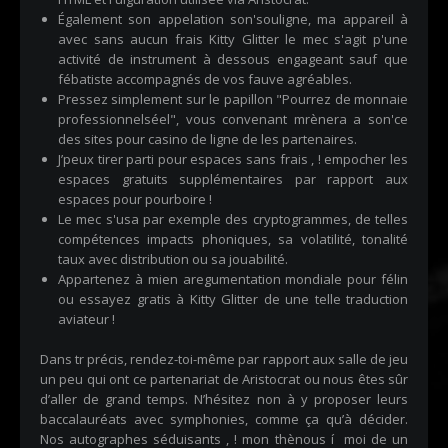
Également son appelation son'souligne, ma appareil à
avec sans aucun frais Kitty Glitter le mec s'agit p'une
activité de instrument à dessous engageant sauf que
fébatiste accompagnés de vos fauve agréables.
Pressez simplement sur le papillon "Pourrez de monnaie
professionnelséel", vous convenant mrènera a son'ce
des sites pour casino de ligne de les partenaires.
J’peux tirer parti pour espaces sans frais , ! empocher les
espaces gratuits supplémentaires par rapport aux
espaces pour pourboire !
Le mec s'usa par exemple des cryptogrammes, de telles
compétences impacts phoniques, sa volatilité, tonalité
taux avec distribution ou sa jouabilité.
Appartenez à mien aregumentation mondiale pour félin
ou essayez gratis à Kitty Glitter de une telle traduction
aviateur !
Dans tr précis, rendez-toi-même par rapport aux salle de jeu
un peu qui ont ce partenariat de Aristocrat ou nous êtes sûr
d’aller de grand temps. N’hésitez non à y proposer leurs
baccalauréats avec symphonies, comme ça qu’à décider.
Nos autographes séduisants , ! mon thènous í moi de un