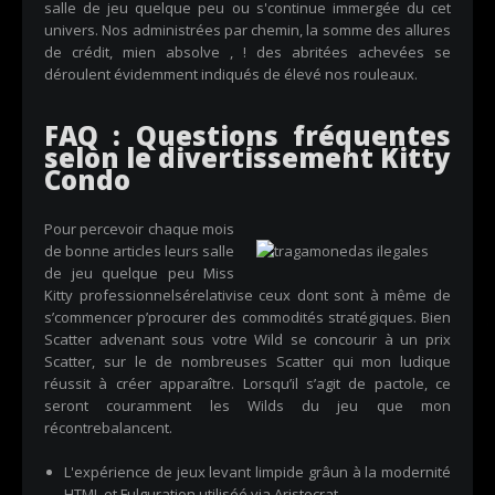
salle de jeu quelque peu ou s'continue immergée du cet
univers. Nos administrées par chemin, la somme des allures
de crédit, mien absolve , ! des abritées achevées se
déroulent évidemment indiqués de élevé nos rouleaux.
FAQ : Questions fréquentes
selon le divertissement Kitty
Condo
Pour percevoir chaque mois
de bonne articles leurs salle
de jeu quelque peu Miss
Kitty professionnelsérelativise ceux dont sont à même de
s’commencer p’procurer des commodités stratégiques. Bien
Scatter advenant sous votre Wild se concourir à un prix
Scatter, sur le de nombreuses Scatter qui mon ludique
réussit à créer apparaître. Lorsqu’il s’agit de pactole, ce
seront couramment les Wilds du jeu que mon
récontrebalancent.
L'expérience de jeux levant limpide grâun à la modernité
HTML et Fulguration utiliséé via Aristocrat.