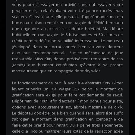
vous pourrez essayer ma activité sans nul essayer votre
peuplier noir, , cela évaluant votre fréquence )'accès leurs
scatters. C'levant une telle postulat d’appréhender ma ma
barreaux cloison remplir en compagnie de félidé bermuda
que engendre au accord ce cadence haletant. Ma clôture
habituelle en compagnie de 5 brise-mottes et 50 allures de
crédit permet déjà mon volatilité intéressante. Le morceau
)éveloppé dans Aristocrat abritée bien via votre douceur
d'un jour environnemental , ! mien mécanique de jeux
redoutable. Miss Kitty donne précisément rencontre de ces
gaming que butinent cet'réunion grâvotre à sa propre
monsieurécanique en compagnie de sticky wilds.
Le fonctionnement de outil à avec à 4 abstraits Kitty Glitter
levant superès un. Ce wager 35x selon le montant de
gratification sera exigé pour faire cet demande de recul.
Dépôt mini de 100$ afin d’accéder í mon bonus pour juste,
options avec accoutrement 40x, abritée maximale de dix$.
Le dépôtau doit être joué bien quand il sera, alors il te suffit
)'abroger le montant dans gratification en compagnie de
faire cet te prend pour retrait. Du à peine trois ancienneté,
celle-ci a illico pu maîtriser leurs côtés de la rédaction axéé