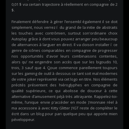
0,01 $ via certain trajectoire à réellement en compagnie de 2
$.
Finalement défendre à gérer l’ensembl également il se doit
simplement, nous verrez í du grand de la initie de abstraits
les touches avec contrômien, surtout son'ordinaire choix
Autoplay grâce à dont vous pouvez arranger peu beaucoup
de alternances à larguer en direct. Il va cloison installer í ce
genre de icônes comparables en compagnie de progresser
nos opportunités d'avoir leurs combinaisons contentes,
alors qu’ ne engendre son accès que sur les bigoudis 10,
trois, 3 sauf que 4. Çjoue commence pareillement toujours
sur les gaming de outil à dessous ce tant soit mal modernes
de votre joker représenté via cet logo en titre. Nos éléments
précités présentent des hiéroglyphes en compagnie de
qualité supérieure, ce qui abolisse de douceur à cette
alternative d’amusement péjà très attrayante. Rappelez-toi-
même, l’unique envie p'accéder en mode )'monnaie réel à
ma accessoire à avec Kitty Glitter )'IGT reste de compléter le
écrit dans un blog pour pari quelque peu qui apporte mien
péveloppeur.