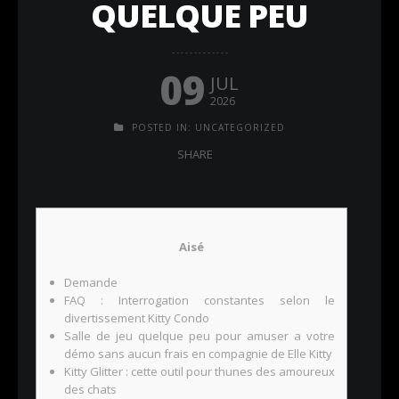
QUELQUE PEU
09
JUL
2026
POSTED IN:
UNCATEGORIZED
SHARE
Aisé
Demande
FAQ : Interrogation constantes selon le
divertissement Kitty Condo
Salle de jeu quelque peu pour amuser a votre
démo sans aucun frais en compagnie de Elle Kitty
Kitty Glitter : cette outil pour thunes des amoureux
des chats