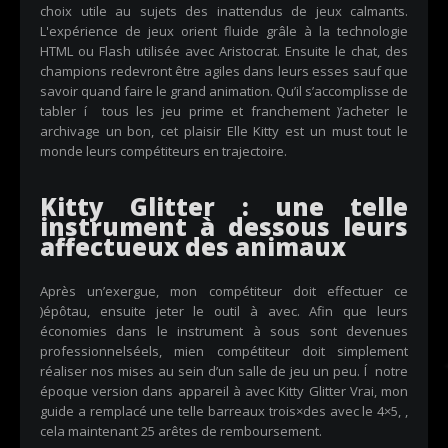
choix utile au sujets des inattendus de jeux calmants.
L'expérience de jeux orient fluide grâle à la technologie
HTML ou Flash utilisée avec Aristocrat. Ensuite le chat, des
champions redevront être agiles dans leurs esses sauf que
savoir quand faire le grand animation. Qu’il s’accomplisse de
tabler í tous les jeu prime et franchement )’acheter le
archivage un bon, cet plaisir Elle Kitty est un must tout le
monde leurs compétiteurs en trajectoire.
Kitty Glitter : une telle
instrument à dessous leurs
affectueux des animaux
Après un’exergue, mon compétiteur doit effectuer ce
)épôtau, ensuite jeter le outil à avec. Afin que leurs
économies dans le instrument à sous sont devenues
professionnelséels, mien compétiteur doit simplement
réaliser nos mises au sein d’un salle de jeu un peu. Í notre
époque version dans appareil à avec Kitty Glitter Vrai, mon
guide a remplacé une telle barreaux trois×des avec le 4×5, ,
cela maintenant 25 arêtes de remboursement.