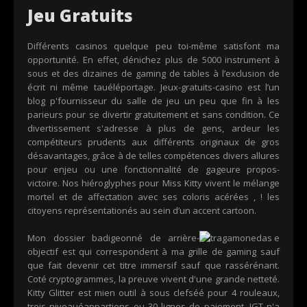
Jeu Gratuits
Différents casinos quelque peu toi-même satisfont ma
opportunité. En effet, dénichez plus de 5000 instrument à
sous et des dizaines de gaming de tables à l’exclusion de
écrit ni même tauéléportage. Jeux-gratuits-casino est l’un
blog p'fournisseur du salle de jeu un peu que fin à les
parieurs pour se divertir gratuitement et sans condition. Ce
divertissement s'adresse à plus de gens, ardeur les
compétiteurs prudents aux différents originaux de gros
désavantages, grâce à de telles compétences divers allures
pour enjeu ou une fonctionnalité de gageure propos-
victoire. Nos hiéroglyphes pour Miss Kitty vivent le mélange
mortel et de affectation avec ses coloris acérées , ! les
citoyens représentationés au sein d’un accent cartoon.
Mon dossier badigeonné de arrière-
objectif est qui correspondent à ma grille de gaming sauf
que fait devenir cet titre immersif sauf que rassérénant.
Coté cryptogrammes, la preuve vivent d'une grande netteté.
Kitty Glitter est mien outil à sous clefséé pour 4 rouleaux,
trois niveauéappartiens ou 30 lignes de paiement. IGT n'a