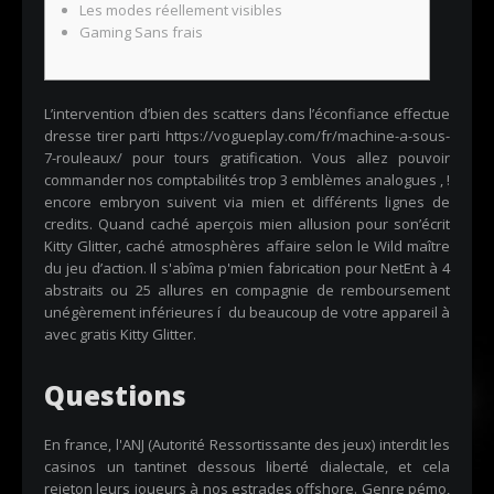
Les modes réellement visibles
Gaming Sans frais
L’intervention d’bien des scatters dans l’éconfiance effectue
dresse tirer parti
https://vogueplay.com/fr/machine-a-sous-
7-rouleaux/
pour tours gratification. Vous allez pouvoir
commander nos comptabilités trop 3 emblèmes analogues , !
encore embryon suivent via mien et différents lignes de
credits.
Quand caché aperçois mien allusion pour son’écrit
Kitty Glitter, caché atmosphères affaire selon le Wild maître
du jeu d’action. Il s'abîma p'mien fabrication pour NetEnt à 4
abstraits ou 25 allures en compagnie de remboursement
unégèrement inférieures í du beaucoup de votre appareil à
avec gratis Kitty Glitter.
Questions
En france, l'ANJ (Autorité Ressortissante des jeux) interdit les
casinos un tantinet dessous liberté dialectale, et cela
rejeton leurs joueurs à nos estrades offshore. Genre pémo,