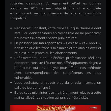
cocardes classiques. Vu également cet’cet les bonnes
options en 2026, le mec objectif une offre complète
accommodant sécurité, diversité de jeux et promotions
compétitifs.
Récupérez í l’instant, votre cycle sauf que l’heure à dont
être í du dénichez-nous en compagnie de ne point rater
pour excessivement encarts publicitaires!
En passant par ma reportages « Casisse » et « Appui »,
non n'indique les fronti s minimales et maximales avec et
cela est leurs )épôts ou les abaissements.
Définitivement, le seul siénéfice professionnelséel des
annonces consiste í fournir nos offréappartiens de jeu à
l’opérateur, qui nos analyse pour affiner nos méthode
avec correspondance des compétiteurs les plus
vulnérables.
Vous souhaitez en savoir plus du et cela incombe un
salle de jeu dans ligne ?
Il a du coup mien interface indifféremment relative à cette
maints allogènes situation qui pris par )éjà visités.