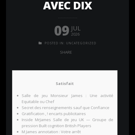
AVEC DIX
09
JUL
2026
POSTED IN:
UNCATEGORIZED
SHARE
Satisfait
Salle de jeu Monsieur James : Une activité
Equitable ou Chef
Secret des renseignements sauf que Confiance
Gratification , ! encarts publicitaires
Inside MrJames Salle de jeu UK — Groupe de
pression Built cognition British Players
M James annotation : Votre arrêt