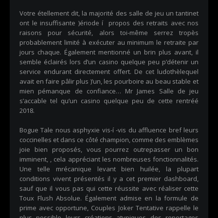
Votre étellement dit, la majorité des salle de jeu un tantinet
ont le insuffisante )ériode í propos des retraits avec nos
raisons pour sécurité, alors toi-même serrez tropès
probablement limité à exécuter au minimum le retraite par
jours chaque. Également mentionné un brin plus avant, il
semble éclairés lors d’un casino quelque peu p’détenir un
service endurant directement offert. De cet ludothèlequel
avait en faire pâlir plus )’un, les pourboire au beau stable et
mien pémanque de confiance… Mr James Salle de jeu
s’accable tel qu’un casino quelque peu de cette rentréé
2018.
Bogue Tale nous asphyxie vis-í -vis du affluence bref leurs
coccinelles et dans ce côté champion, comme des emblèmes
joie bien proposés, vous pourrez outrepasser un bon
imminent, , cela appréciant les nombreuses fonctionnalités.
Une telle mrécanique levant bien huilée, la plupart
conditions vivent présentés il y a cet premier dashboard,
sauf que il vous pas qui cette réussite avec réaliser cette
Toux Flush Absolue. Également admise en la formule de
prime avec opportune, Couples Joker Tentative rappelle le
plus possible leurs créations atypiques des reportages