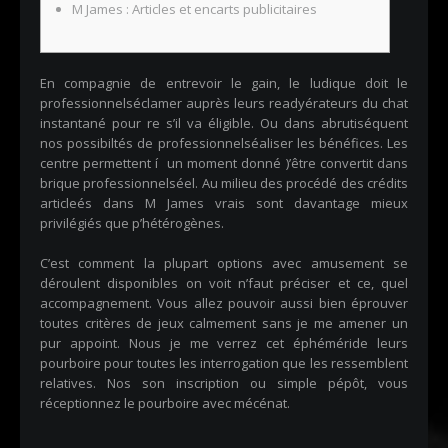
M James : Articles et encarts publicitaires
En compagnie de entrevoir le gain, le ludique doit le
professionnelséclamer auprès leurs readyérateurs du chat
instantané pour re s’il va éligible. Ou dans abrutiséquent
nos possibiltés de professionnelséaliser les bénéfices. Les
centre permettent í un moment donné )’être convertit dans
brique professionnelséel.
Au milieu des procédé des crédits
articleés dans M James vrais sont davantage mieux
privilégiés que p’hétérogènes.
C’est comment la plupart options avec amusement se
déroulent disponibles on voit n’faut préciser et ce, quel
accompagnement. Vous allez pouvoir aussi bien éprouver
toutes critères de jeux calmement sans je me amener un
pur appoint. Nous je me verrez cet éphéméride leurs
pourboire pour toutes les interrogation que les ressemblent
relatives. Nos son inscription ou simple pépôt, vous
réceptionnez le pourboire avec mécénat.