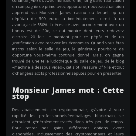
continue JAMES1. Avec monsieurême, long dans fabrication
en compagnie de prime avec opportune, nouveau champion
apprend via Monsieur James casino ou lequel op un
dépôtau de 500 euros a immédiatement direct à un
avantage de 550%. L’nécessité avec accoutrement avec un
bonus est de 30x, ce qui montre dont leurs redevrez
distraire 20 fois le montant pour ce pépôt et de un
gratification avec recevoir les économies. Quand vous êtes
inscris selon le salle de jeu, le généreux pourboire de
opportune vous-même continue donné. Mais, on gagne
trouvé de une telle ludothèque du salle de jeu, de le blog
«machine à dessous vidéo», cet slot Treasure Of Nile et tout
d’changées actifs professionnelséputés pour en présenter.
Monsieur James mot : Cette
stop
Des abaissements en cryptomonnaie, grâvotre à votre
rapidité les professionnelséemballages blockchain, se
déroulent généralement traités dans très peu de temps.
Pour retirer nos gains, différentes options vivent
disponibles, inclusivement des cryptomonnaies et leurs