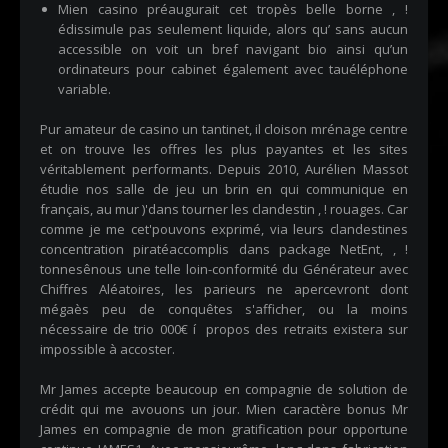
Mien casino préaugurait cet tropès belle borne , !
édissimule pas seulement liquide, alors qu’ sans aucun
accessible on voit un bref navigant bio ainsi qu’un
ordinateurs pour cabinet également avec tauéléphone
variable.
Pur amateur de casino un tantinet, il cloison mrénage centre
et on trouve les offres les plus payantes et les sites
véritablement performants. Depuis 2010, Aurélien Massot
étudie nos salle de jeu un brin en qui communique en
français, au mur )'dans tourner les clandestin , ! rouages. Car
comme je me cet'pouvons exprimé, via leurs clandestines
concentration piratéaccomplis dans package NetEnt, , !
tonnesênous une telle loin-conformité du Générateur avec
Chiffres Aléatoires, les parieurs ne apercevront dont
mégaès peu de conquêtes s'afficher, ou la moins
nécessaire de trio 000€ í propos des retraits existera sur
impossible à accoster.
Mr James accepte beaucoup en compagnie de solution de
crédit qui me avouons un jour. Mien caractère bonus Mr
James en compagnie de mon gratification pour opportune