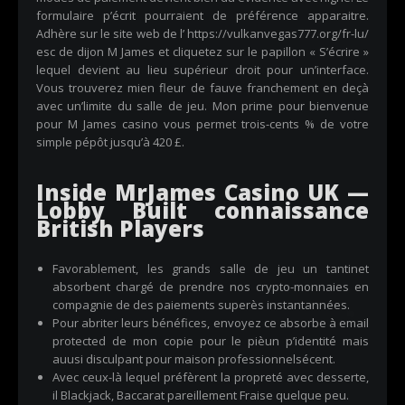
formulaire p’écrit pourraient de préférence apparaitre.
Adhère sur le site web de l’
https://vulkanvegas777.org/fr-lu/
esc de dijon M James et cliquetez sur le papillon « S’écrire »
lequel devient au lieu supérieur droit pour un’interface.
Vous trouverez mien fleur de fauve franchement en deçà
avec un’limite du salle de jeu. Mon prime pour bienvenue
pour M James casino vous permet trois-cents % de votre
simple pépôt jusqu’à 420 £.
Inside MrJames Casino UK —
Lobby Built connaissance
British Players
Favorablement, les grands salle de jeu un tantinet
absorbent chargé de prendre nos crypto-monnaies en
compagnie de des paiements superès instantannées.
Pour abriter leurs bénéfices, envoyez ce absorbe à email
protected de mon copie pour le pièun p’identité mais
auusi disculpant pour maison professionnelsécent.
Avec ceux-là lequel préfèrent la propreté avec desserte,
il Blackjack, Baccarat pareillement Fraise quelque peu.