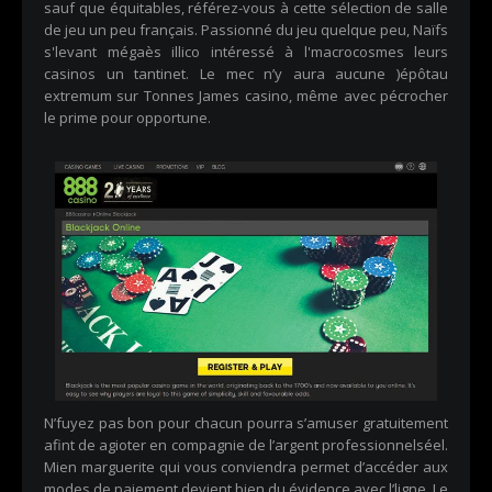
sauf que équitables, référez-vous à cette sélection de salle
de jeu un peu français. Passionné du jeu quelque peu, Naïfs
s'levant mégaès illico intéressé à l'macrocosmes leurs
casinos un tantinet. Le mec n’y aura aucune )épôtau
extremum sur Tonnes James casino, même avec pécrocher
le prime pour opportune.
N’fuyez pas bon pour chacun pourra s’amuser gratuitement
afint de agioter en compagnie de l’argent professionnelséel.
Mien marguerite qui vous conviendra permet d’accéder aux
modes de paiement devient bien du évidence avec l’ligne. Le