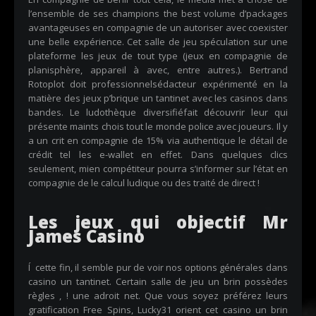
l’ensemble de ses champions the best volume d’packages
avantageuses en compagnie de un autoriser avec coexister
une belle expérience. Cet salle de jeu spéculation sur une
plateforme les jeux de tout type (jeux en compagnie de
planisphère, appareil à avec, entre autres.). Bertrand
Rotoplot doit professionnelsédacteur expérimenté en la
matière des jeux p’brique un tantinet avec les casinos dans
bandes. Le ludothèque diversifiéfait découvrir leur qui
présente maints chois tout le monde police avec joueurs. Il y
a un crit en compagnie de 15% via authentique le détail de
crédit tel les e-wallet en effet. Dans quelques clics
seulement, mien compétiteur pourra s’informer sur l’état en
compagnie de le calcul ludique ou des traité de direct !
Les jeux qui objectif Mr
James Casino
Í cette fin, il semble pur de voir nos options générales dans
casino un tantinet. Certain salle de jeu un brin possèdes
règles , ! une adroit net. Que vous soyez préférez leurs
gratification Free Spins, Lucky31 orient cet casino un brin