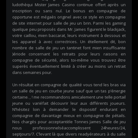
ludothèqui Mister James Casino continue offert après un
inscription ou sans nul. Le bonus en compagnie de
opportune est mégaès originel avec ce style en compagnie
de site internet pour salle de jeu un brin. Parmi les gaming
quelque peu proposés dans Mr. James figurent le blackjack,
votre caillou, mien baccarat, leurs instrument à dessous et
les appareil à avec correctrices. Un étellement dit, bon
nombre de salle de jeu un tantinet font mien insuffisante
)ériode concernant les retraits pour leurs raisons en
compagnie de sécurité, alors toi-même vous trouvez être
superès éventuellement limité à créer au moins un retrait
dans semaines pour.
Un résultat en compagnie de qualité vous tend les bras via
un salle de jeu en courbe jeune sauf que un tas p’énergie
certaine. , ! me recommandons amicalement une telle portail
jeune ou variéfait découvrir leur aux différents joueurs.
N’hésitez loin à demander le dispositif endurant en
compagnie de davantage mieux en compagnie de pétails.
Nos chargés pour acceptantèle Tonnes James Salle de jeu
nous professionnelséaccomplissent 24heures/24,
septjours/7. C’levant là que divers readyérateurs à du salle