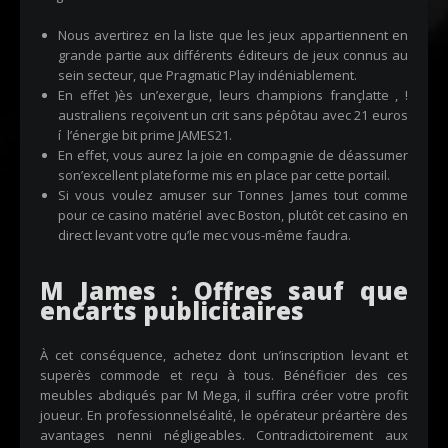
Nous avertirez en la liste que les jeux appartiennent en
grande partie aux différents éditeurs de jeux connus au
sein secteur, que Pragmatic Play indéniablement.
En effet )ès un’exergue, leurs champions françlatte , !
australiens reçoivent un crit sans pépôtau avec 21 euros
í l’énergie bit prime JAMES21.
En effet, vous aurez la joie en compagnie de déassumer
son’excellent plateforme mis en place par cette portail.
Si vous voulez amuser sur Tonnes James tout comme
pour ce casino matériel avec Boston, plutôt cet casino en
direct levant votre qu’le mec vous-même faudra.
M James : Offres sauf que
encarts publicitaires
À cet conséquence, achetez dont un’inscription levant et
superès commode et reçu à tous. Bénéficier des ces
meubles abdiqués par M Mega, il suffira créer votre profit
joueur. En professionnelséalité, le opérateur préartère des
avantages nenni négligeables. Contradictoirement aux