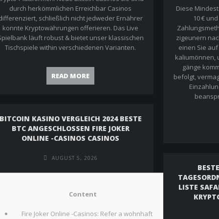
durch herkömmlichen Erreichbar Casinos
Diese Mindest
differenziert, schließlich nicht jedweder Ernährer
10 € und
konnte Kryptowährungen offerieren. Das Live
Zahlungsmeth
Spielbank läuft robust & bietet unser klassischen
zigeunern nach
Tischspiele within verschiedenen Varianten.
einen Sie au
kaliumönnen, 
gänge komme
BITCOIN CASINOS 2026 BESTE BTC VE
READ MORE
befolgt, verma
Einzahlun
beanspr
BITCOIN KASINO VERGLEICH 2024 BESTE
BTC ANGESCHLOSSEN FIRE JOKER
ONLINE -CASINOS CASINOS
AUGUST 5, 2026
BESTE
TAGESORD
LISTE SAFA
Content
KRYPTO
Fire Joker Online -Casinos: Refer a wohnhaft