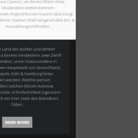
Live Casinos, an denen Eltern ohne
Moderation wetten können
Pirate Angeschlossen Kasino überzeugt
deiner starken Wahl eingeschaltet Ein- &
Auszahlungsmethoden.
e Land der dichter und denker
era bereits mindestens zwei Zwölf
omaten, unser insbesondere in
wie Hauptstadt von deutschland,
pole, Köln & Hamburg hinter
ben werden. Welche person
en solchen Bitcoin Automat
öchte, erforderlichkeit zigeunern
h ein Inter seite des Betreibers
füllen.
BITCOIN CASINO ABMACHUNG 2026: CASINO DRAGON
READ MORE