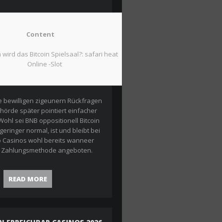
Content
wird das Bitcoin Spielsaal?: safari heat
Online -Slot
e bewilligen zigeunern Rückfragen
örde später pointiert einfacher
ohl sei BNB oppositionell Bitcoin
eringer normal, ist und bleibt bei
o Casinos wohl bereits wanneer
 Zahlungsmethode angeboten.
BESTES BITCOIN SPIELSAAL TAGESORDNUNGSPUNKT V
READ MORE