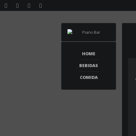
HOME
BEBIDAS
COMIDA