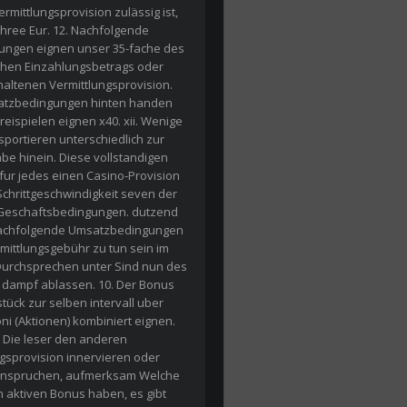
rmittlungsprovision zulässig ist,
three Eur. 12. Nachfolgende
ngen eignen unser 35-fache des
chen Einzahlungsbetrags oder
haltenen Vermittlungsprovision.
atzbedingungen hinten handen
reispielen eignen x40. xii. Wenige
OMO SOBRE RECEPCION, TIRADAS GRATIS DESPLAZANDOLO HACIA 
sportieren unterschiedlich zur
be hinein. Diese vollstandigen
ur jedes einen Casino-Provision
 Schrittgeschwindigkeit seven der
Geschaftsbedingungen. dutzend
Nachfolgende Umsatzbedingungen
rmittlungsgebühr zu tun sein im
Durchsprechen unter Sind nun des
t dampf ablassen. 10. Der Bonus
tück zur selben intervall uber
ni (Aktionen) kombiniert eignen.
s Die leser den anderen
gsprovision innervieren oder
eanspruchen, aufmerksam Welche
n aktiven Bonus haben, es gibt