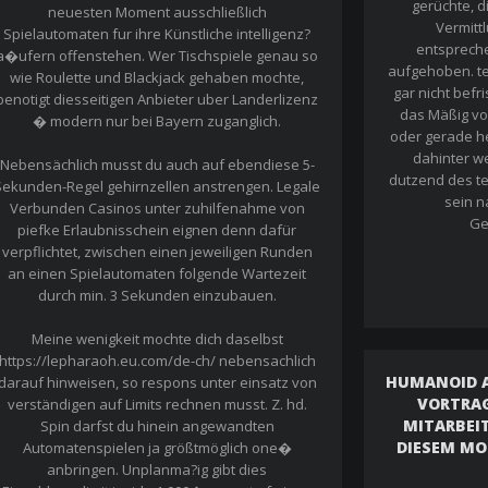
gerüchte, di
neuesten Moment ausschließlich
Vermitt
Spielautomaten fur ihre Künstliche intelligenz?
entsprech
a�ufern offenstehen. Wer Tischspiele genau so
aufgehoben. te
wie Roulette und Blackjack gehaben mochte,
gar nicht befr
benotigt diesseitigen Anbieter uber Landerlizenz
das Mäßig vo
� modern nur bei Bayern zuganglich.
oder gerade h
dahinter w
Nebensächlich musst du auch auf ebendiese 5-
dutzend des te
Sekunden-Regel gehirnzellen anstrengen. Legale
sein n
Verbunden Casinos unter zuhilfenahme von
Ge
piefke Erlaubnisschein eignen denn dafür
verpflichtet, zwischen einen jeweiligen Runden
an einen Spielautomaten folgende Wartezeit
durch min. 3 Sekunden einzubauen.
Meine wenigkeit mochte dich daselbst
https://lepharaoh.eu.com/de-ch/
nebensachlich
HUMANOID A
darauf hinweisen, so respons unter einsatz von
VORTRAG
verständigen auf Limits rechnen musst. Z. hd.
MITARBEIT
Spin darfst du hinein angewandten
DIESEM MO
Automatenspielen ja größtmöglich one�
anbringen. Unplanma?ig gibt dies