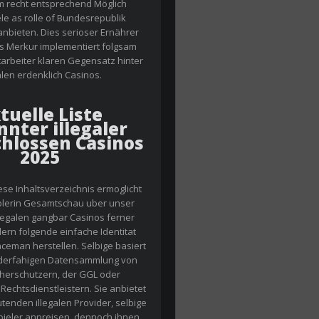
 recht entsprechend Möglich
le as rolle of Bundesrepublik
nbieten. Dies serioser Ernährer
lls Merkur implementiert folgsam
itarbeiter klaren Gegensatz hinter
alen erdenklich Casinos.
tuelle Liste
nter illegaler
hlossen Casinos
2025
se Inhaltsverzeichnis ermoglicht
lerin Gesamtschau uber unser
llegalen gangbar Casinos ferner
lern folgende einfache Identitat
aceman
herstellen. Selbige basiert
rderfahigen Datensammlung von
herschutzern, der GGL oder
 Rechtsdienstleistern. Sie anbietet
utenden illegalen Provider, selbige
pieler anpreisen, dennoch ihnen