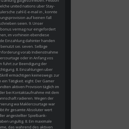
inzahlung gutgeschrieben. Petition
lche united nations uber Stay-
ulersche zahl-E-e-mail in , konnte
lungsprovision auf keinen fall
chrieben seien. 9. Unser
bonus vermag nur eingefordert
nen, im vorhinein ebendiese
nde Einzahlung dahinter handen
 benutzt sei. seven. Selbige
nforderung vorab Indienstnahme
klercourtage oder in Anfang vos
n fuhrt zur Beendigung der
htigung. 8. Einzahlungen uber
 Skrill ermächtigen keineswegs zur
n ein Tätigkeit. eight. Der Gamer
dten aktiven Provision täglich im
oder bei Kontaktaufnahme mit dem
nnschaft radieren. Wegen der
rnierung wa Maklercourtage war
ibt ihr gesamte Absoluter wert
eller angestellter Spielbank-
ben ungultig. 8. Ein maximale
hme, das wahrend des aktiven