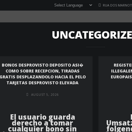
RUA DOS MARNOTO
UNCATEGORIZ
BONOS DESPROVISTO DEPOSITO ASI�
REGISTE
COMO SOBRE RECEPCION, TIRADAS
ILLEGALE
GRATIS DESPLAZANDOLO HACIA EL PELO
EUROPAIS
TARJETAS DESPROVISTO ELEVADA
AUGUST 5, 2026
El usuario guarda
derecho a tomar
Umsatz
cualquier bono sin
folgen