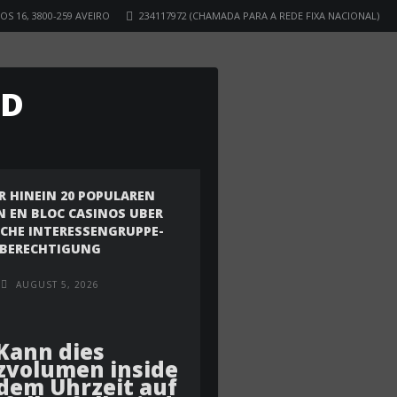
S 16, 3800-259 AVEIRO
234117972 (CHAMADA PARA A REDE FIXA NACIONAL)
ED
R HINEIN 20 POPULAREN
N EN BLOC CASINOS UBER
CHE INTERESSENGRUPPE-
BERECHTIGUNG
AUGUST 5, 2026
Kann dies
volumen inside
dem Uhrzeit auf