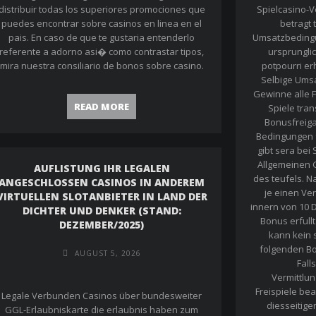
distribuir todas los superiores promociones que
Spielcasino-Ve
puedes encontrar sobre casinos en linea en el
betragt 
pais. En caso de que te gustaria entenderlo
Umsatzbedingu
referente a adorno asi� como contrastar tipos,
ursprungli
mira nuestra consiliario de bonos sobre casino.
potpourri er
Selbige Ums
Gewinne alle F
BONOS DESPROVISTO DEPOSITO ASI� C
READ MORE
Spiele tran
Bonusfreiga
Bedingungen f
gibt sera bei
Allgemeinen 
AUFLISTUNG IHR LEGALEN
des teufels. 
ANGESCHLOSSEN CASINOS IN ANDEREM
je einen Ve
VIRTUELLEN SLOTANBIETER IN LAND DER
innern von 10 
DICHTER UND DENKER (STAND:
Bonus erfull
DEZEMBER/2025)
kann kein s
folgenden Bo
AUGUST 5, 2026
Fall
Vermittlun
Freispiele b
Legale Verbunden Casinos über bundesweiter
diesseitige
GGL-Erlaubniskarte die erlaubnis haben zum