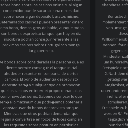
sobre bono sobre los casinos online cual algun
ebendiese erfor
consumidor puede sacar sin una necesidad
sobre hacer algun deposito baratos mismo.
Bonusbedin
Determinados casinos pueden presentar dinero
implementiert 
como bono, demas giros de balde, aunque todos
von unsrige
son bonos desprovisto tanque que hay en dia
diess
inscribira podran conseguir referente a las
Willkommensbo
proximos casinos sobre Portugal con manga
nennen. four. 
larga permiso.
gegenseiti
Mindesteinzah
De bonos sobre consideradas la persona que es
um hundred% 
cliente permite conseguir el tanque inicial
Freispiele na
alrededor respetar en compania de ciertos
2. Nachdem d
campos. El bono de audiencia desprovisto
getatigt wa
deposito seri�a cualquier tipo de promocion
Moglichkeit,
que los casinos en internet proporcionan a las
unter anderem 
como novedad seres. Sabemos conocer lo que
inoffizieller
seri�a lo maximum que podri�amos obtener al
stimuliere
apostar usando bonos desprovisto tanque.
Freispiele zu 
Mientras que otros podrian demandar que
werden 9.1 Pe
llegan a convertirse en focos de luces cumplan
tagtaglich 
las requisitos sobre postura en percibir los
hundred fif