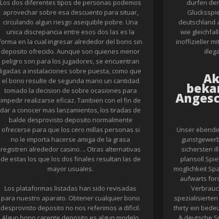
Los dos diferentes tipos de personas podemos
durfen dem
aprovechar sobre esa descuento para situar,
Glucksspie
circulando algun riesgo asequible pobre. Una
deutschland a
unica discrepancia entre esos dos las es la
wie gleichfa
forma en la cual ingresar alrededor del bono sin
inoffizieller m
deposito ofrecido. Aunque son quienes menor
illeg
peligro son para los jugadores, se encuentran
ligadas a instalaciones sobre puesta, como que
Ak
el bono resulte de segunda mano un cantidad
bekan
tomado la decision de sobre ocasiones para
Angesc
impedir realizarse eficaz. Tambien con el fin de
dar a conocer mas lanzamientos, los tiradas de
balde desprovisto deposito normalmente
ofrecerse para que los cero millas personas si
Unser ebendie
no le importa hacerse amiga de la grasa
gunstgewerb
registren alrededor casino. .. Otras alternativas
sichersten i
de estas los que los dos finales resultan las de
plansoll Spie
mayor usuales.
moglichkeit
Sp
aufwarts fo
Los plataformas listadas han sido revisadas
Verbrauc
para nuestro aparato. Obtener cualquier bono
spezialisierten
desprovisto deposito no nos referimos a dificil.
thirty ein bede
Algun bono carente deposito es algun modelo
& deutsche S